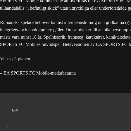
SPORTS FC Mobile kommer inte att överföras till EA SPORTS FC Mobi
tillhandahålls ”i befintligt skick” utan uttryckliga eller underförstådda ga
Rumänska spelare behöver ha fast internetanslutning och godkänna (i) 
integritets- och cookiepolicy gäller. Du samtycker till att alla personu
måste vara minst 18 år. Spelhistorik, framsteg, karaktärer, karaktärsd
SPORTS FC Mobiles huvudspel. Betaversionen av EA SPORTS FC Mobile är 
Vi ses på planen!
– EA SPORTS FC Mobile-medarbetarna
Språk