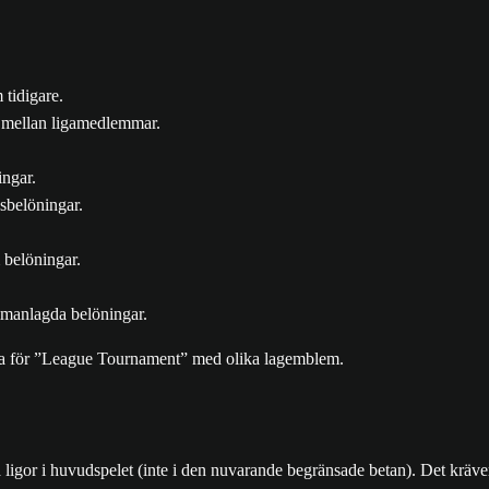
 tidigare.
n mellan ligamedlemmar.
ingar.
sbelöningar.
 belöningar.
sammanlagda belöningar.
ga ligor i huvudspelet (inte i den nuvarande begränsade betan). Det kräver