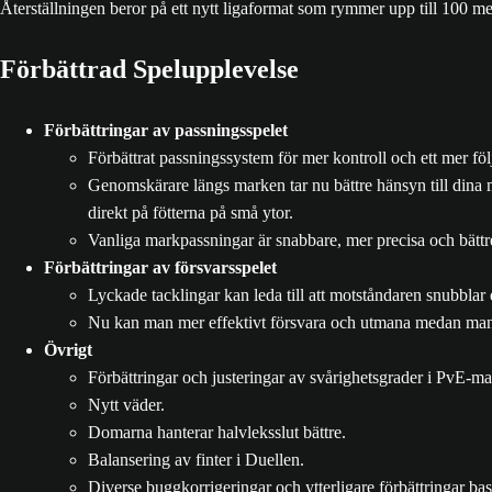
Återställningen beror på ett nytt ligaformat som rymmer upp till 100 me
Förbättrad Spelupplevelse
Förbättringar av passningsspelet
Förbättrat passningssystem för mer kontroll och ett mer f
Genomskärare längs marken tar nu bättre hänsyn till dina m
direkt på fötterna på små ytor.
Vanliga markpassningar är snabbare, mer precisa och bättre
Förbättringar av försvarsspelet
Lyckade tacklingar kan leda till att motståndaren snubblar el
Nu kan man mer effektivt försvara och utmana medan man 
Övrigt
Förbättringar och justeringar av svårighetsgrader i PvE-ma
Nytt väder.
Domarna hanterar halvleksslut bättre.
Balansering av finter i Duellen.
Diverse buggkorrigeringar och ytterligare förbättringar ba