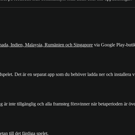
nada, Indien, Malaysia, Rumänien och Singapore
via Google Play-butik
let. Det är en separat app som du behöver ladda ner och installera via
 inte tillgänglig och alla framsteg försvinner när betaperioden är öve
n till det färdiga spelet.