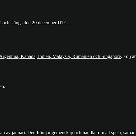
TC och stängs den 20 december UTC.
Argentina, Kanada, Indien, Malaysia, Rumänien och Singapore
. Följ a
en.
n av januari. Den främjar gemenskap och handlar om att spela, samarbet