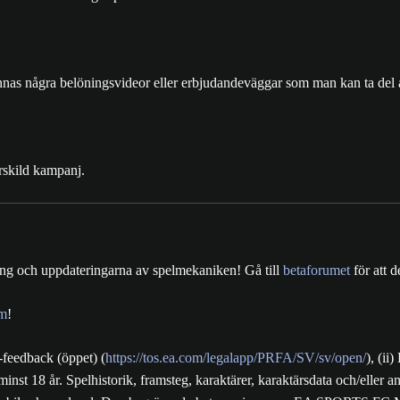
innas några belöningsvideor eller erbjudandeväggar som man kan ta del av
rskild kampanj.
ing och uppdateringarna av spelmekaniken! Gå till
betaforumet
för att 
am
!
-feedback (öppet) (
https://tos.ea.com/legalapp/PRFA/SV/sv/open/
), (ii
minst 18 år. Spelhistorik, framsteg, karaktärer, karaktärsdata och/eller 