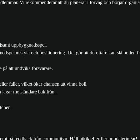
dlemmar. Vi rekommenderar att du planerar i förväg och börjar organiser
öljsamt uppbyggnadsspel.
edspelares yta och positionering. Det gör att du oftare kan slå bollen 
 på att undvika försvarare.
ler faller, vilket ökar chansen att vinna boll.
jagar motståndare bakifrån.
tcher.
serat på feedback från communityn. Håll utkik efter fler uppdateringar!