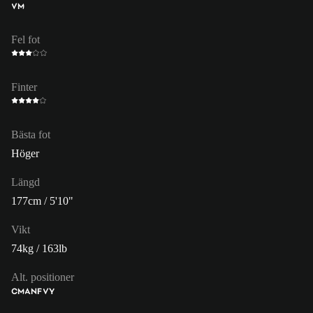
VM
Fel fot
Finter
Bästa fot
Höger
Längd
177cm / 5'10"
Vikt
74kg / 163lb
Alt. positioner
CM
ANF
VY