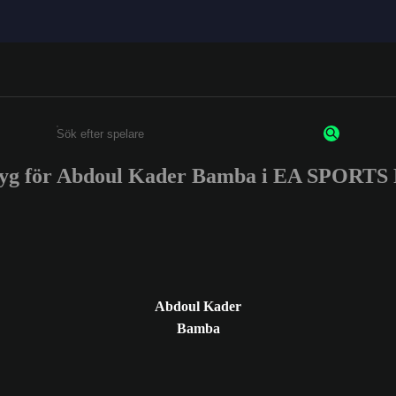
tyg för Abdoul Kader Bamba i EA SPORTS
Ange minst 3 tecken eller siffror
Abdoul Kader
Bamba