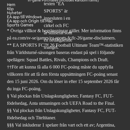
In-game Purchases (Includes Random Items)
Hem
Köp
Nyheter
EA app till Windows
EA app och Origin till Mac
Sports Games
* Övriga villkor & begränsningar gäller. Mer
information finns
på ea.com/sv-se/games/ea-sports-fc/fc-26
/game-disclaimers.
** EA SPORTS FC™ 26 Football Ultimate Team™-statistiken
från Världsturné-säsongen baseras endast på spel i följande
spellägen: Squad Battles, Rivals, Champions och Draft.
††För att kunna få alla 6 000 FC-poäng måste du uppfylla
villkoren för att få den första uppsättningen FC-poäng senast
den 15 juni 2026. Om du löser in efter 15 september 2026 får
du inga FC-poäng.
§ Val plockas från Utslagskungligheter, Fantasy FC, FUT-
födelsedag, Anta utmaningen och UEFA Road to the Final.
§§ Val plockas från Utslagskungligheter, Fantasy FC, FUT-
födelsedag och Titeltitaner.
§§§ Val inkluderar 1 spelare från vart och ett av; Argentina,