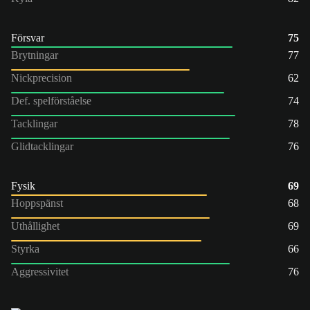
Försvar
75
Brytningar
77
Nickprecision
62
Def. spelförståelse
74
Tacklingar
78
Glidtacklingar
76
Fysik
69
Hoppspänst
68
Uthållighet
69
Styrka
66
Aggressivitet
76