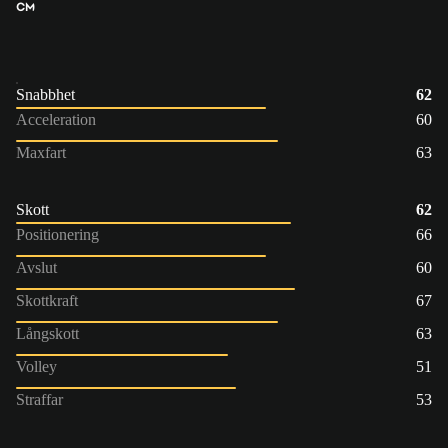
CM
Snabbhet
62
Acceleration
60
Maxfart
63
Skott
62
Positionering
66
Avslut
60
Skottkraft
67
Långskott
63
Volley
51
Straffar
53