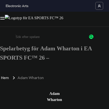
Spelarbetyg för Adam Wharton i EA
Ange minst 3 tecken eller siffror
SPORTS FC™ 26 –
Hem
Adam Wharton
Adam
Wharton