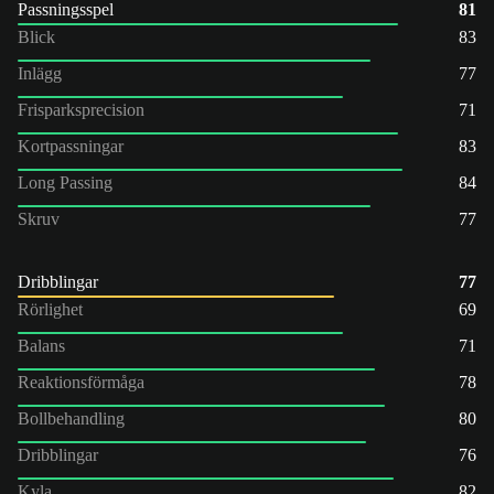
Passningsspel
81
Blick
83
Inlägg
77
Frisparksprecision
71
Kortpassningar
83
Long Passing
84
Skruv
77
Dribblingar
77
Rörlighet
69
Balans
71
Reaktionsförmåga
78
Bollbehandling
80
Dribblingar
76
Kyla
82