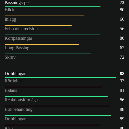
Passningsspel
73
Blick
80
Inlägg
66
Frisparksprecision
56
Kortpassningar
80
Long Passing
62
Skruv
72
Dribblingar
88
Rörlighet
93
Balans
81
Reaktionsförmåga
86
Bollbehandling
88
Dribblingar
89
Kyla
80