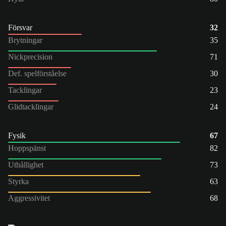
Försvar
32
Brytningar
35
Nickprecision
71
Def. spelförståelse
30
Tacklingar
23
Glidtacklingar
24
Fysik
67
Hoppspänst
82
Uthållighet
73
Styrka
63
Aggressivitet
68