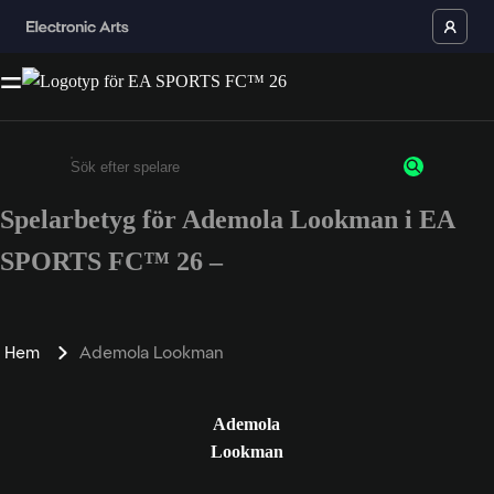
Spelarbetyg för Ademola Lookman i EA
Ange minst 3 tecken eller siffror
SPORTS FC™ 26 –
Hem
Ademola Lookman
Ademola
Lookman