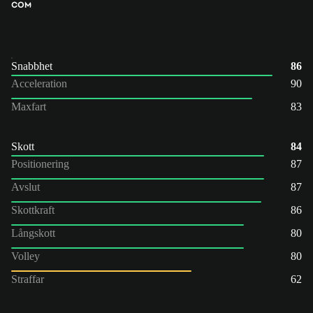
COM
Snabbhet
86
Acceleration
90
Maxfart
83
Skott
84
Positionering
87
Avslut
87
Skottkraft
86
Långskott
80
Volley
80
Straffar
62