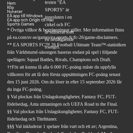
Hem
Köp
Nyheter
EA app till Windows
EA app och Origin till Mac
Sports Games
* Övriga villkor & begränsningar gäller. Mer
information finns
på ea.com/sv-se/games/ea-sports-fc/fc-26
/game-disclaimers.
** EA SPORTS FC™ 26 Football Ultimate Team™-statistiken
från Världsturné-säsongen baseras endast på spel i följande
spellägen: Squad Battles, Rivals, Champions och Draft.
††För att kunna få alla 6 000 FC-poäng måste du uppfylla
villkoren för att få den första uppsättningen FC-poäng senast
den 15 juni 2026. Om du löser in efter 15 september 2026 får
du inga FC-poäng.
§ Val plockas från Utslagskungligheter, Fantasy FC, FUT-
födelsedag, Anta utmaningen och UEFA Road to the Final.
§§ Val plockas från Utslagskungligheter, Fantasy FC, FUT-
födelsedag och Titeltitaner.
§§§ Val inkluderar 1 spelare från vart och ett av; Argentina,