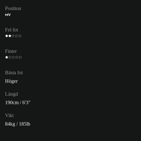
Position
MV
Fel fot
Finter
Bästa fot
Höger
Längd
190cm / 6'3"
Vikt
84kg / 185lb