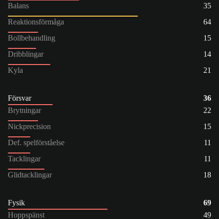
Balans
35
Reaktionsförmåga
64
Bollbehandling
15
Dribblingar
14
Kyla
21
Försvar
36
Brytningar
22
Nickprecision
15
Def. spelförståelse
11
Tacklingar
11
Glidtacklingar
18
Fysik
69
Hoppspänst
49