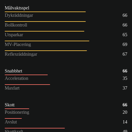
Målvaktsspel
Dykräddningar
66
Bollkontroll
66
Utsparkar
65
MV-Placering
69
Reflexräddningar
67
Snabbhet
66
Acceleration
35
Maxfart
37
Skott
66
Positionering
20
Avslut
14
Skottkraft
49