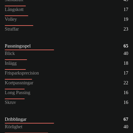
Långskott
17
Volley
19
Straffar
23
Passningsspel
65
Blick
40
Inlägg
18
Frisparksprecision
17
Kortpassningar
22
Long Passing
16
Skruv
16
Dribblingar
67
Rörlighet
40