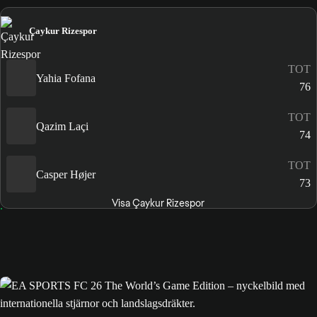
Çaykur Rizespor
TOT
Yahia Fofana
76
TOT
Qazim Laçi
74
TOT
Casper Højer
73
Visa Çaykur Rizespor