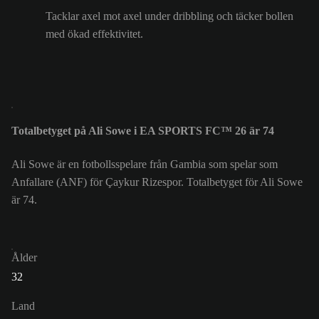
Tacklar axel mot axel under dribbling och täcker bollen
med ökad effektivitet.
Totalbetyget på Ali Sowe i EA SPORTS FC™ 26 är 74
Ali Sowe är en fotbollsspelare från Gambia som spelar som
Anfallare (ANF) för Çaykur Rizespor. Totalbetyget för Ali Sowe
är 74.
Ålder
32
Land