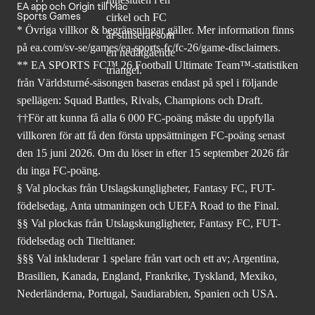
EA app och Origin till Mac
Sports Games
* Övriga villkor & begränsningar gäller. Mer
information finns
på ea.com/sv-se/games/ea-sports-fc/fc-26
/game-disclaimers.
** EA SPORTS FC™ 26 Football Ultimate Team™-statistiken
från Världsturné-säsongen baseras endast på spel i följande
spellägen: Squad Battles, Rivals, Champions och Draft.
††För att kunna få alla 6 000 FC-poäng måste du uppfylla
villkoren för att få den första uppsättningen FC-poäng senast
den 15 juni 2026. Om du löser in efter 15 september 2026 får
du inga FC-poäng.
§ Val plockas från Utslagskungligheter, Fantasy FC, FUT-
födelsedag, Anta utmaningen och UEFA Road to the Final.
§§ Val plockas från Utslagskungligheter, Fantasy FC, FUT-
födelsedag och Titeltitaner.
§§§ Val inkluderar 1 spelare från vart och ett av; Argentina,
Brasilien, Kanada, England, Frankrike, Tyskland, Mexiko,
Nederländerna, Portugal, Saudiarabien, Spanien och USA.