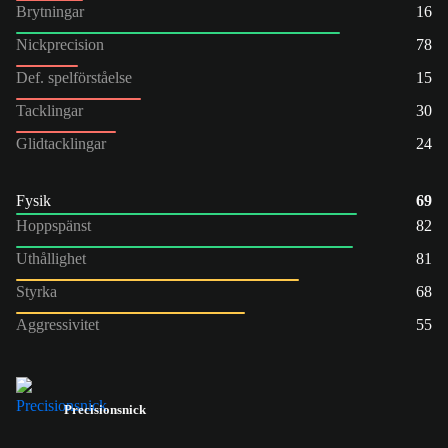
Brytningar
16
Nickprecision
78
Def. spelförståelse
15
Tacklingar
30
Glidtacklingar
24
Fysik
69
Hoppspänst
82
Uthållighet
81
Styrka
68
Aggressivitet
55
Precisionsnick