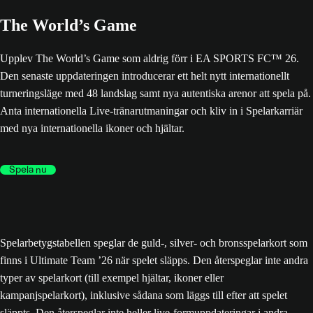
The World’s Game
Upplev The World’s Game som aldrig förr i EA SPORTS FC™ 26.
Den senaste uppdateringen introducerar ett helt nytt internationellt
turneringsläge med 48 landslag samt nya autentiska arenor att spela på.
Anta internationella Live-tränarutmaningar och kliv in i Spelarkarriär
med nya internationella ikoner och hjältar.
Spela nu
Spelarbetygstabellen speglar de guld-, silver- och bronsspelarkort som
finns i Ultimate Team ’26 när spelet släpps. Den återspeglar inte andra
typer av spelarkort (till exempel hjältar, ikoner eller
kampanjspelarkort), inklusive sådana som läggs till efter att spelet
släppts. Den återspeglar inte heller live-formuppdateringar i andra