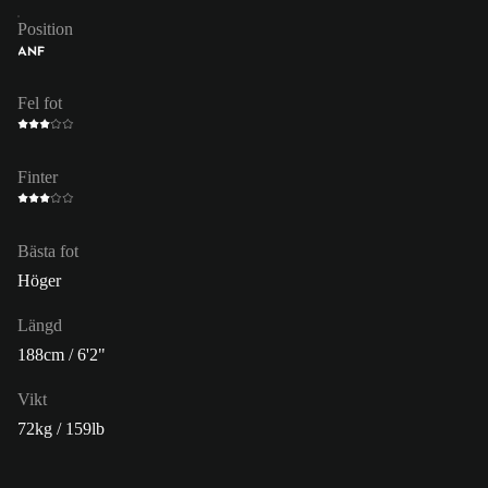
Position
ANF
Fel fot
Finter
Bästa fot
Höger
Längd
188cm / 6'2"
Vikt
72kg / 159lb