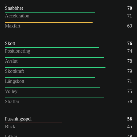
Snabbhet
70
Acceleration
71
Maxfart
69
Skott
76
Positionering
74
Avslut
78
Skottkraft
79
Långskott
71
Volley
75
Straffar
78
Passningsspel
56
Blick
45
Inlägg
48