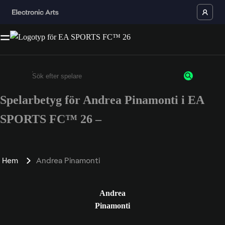
Spelarbetyg för Andrea Pinamonti i EA
Ange minst 3 tecken eller siffror
SPORTS FC™ 26 –
Hem
Andrea Pinamonti
Andrea
Pinamonti