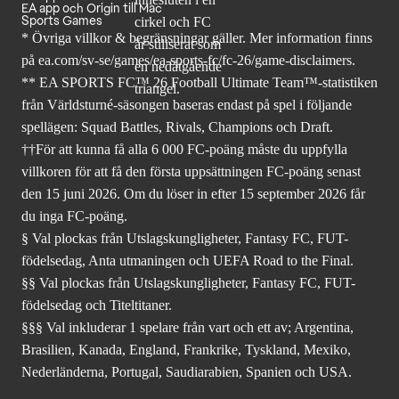
EA app och Origin till Mac
Sports Games
* Övriga villkor & begränsningar gäller. Mer
information finns
på ea.com/sv-se/games/ea-sports-fc/fc-26
/game-disclaimers.
** EA SPORTS FC™ 26 Football Ultimate Team™-statistiken
från Världsturné-säsongen baseras endast på spel i följande
spellägen: Squad Battles, Rivals, Champions och Draft.
††För att kunna få alla 6 000 FC-poäng måste du uppfylla
villkoren för att få den första uppsättningen FC-poäng senast
den 15 juni 2026. Om du löser in efter 15 september 2026 får
du inga FC-poäng.
§ Val plockas från Utslagskungligheter, Fantasy FC, FUT-
födelsedag, Anta utmaningen och UEFA Road to the Final.
§§ Val plockas från Utslagskungligheter, Fantasy FC, FUT-
födelsedag och Titeltitaner.
§§§ Val inkluderar 1 spelare från vart och ett av; Argentina,
Brasilien, Kanada, England, Frankrike, Tyskland, Mexiko,
Nederländerna, Portugal, Saudiarabien, Spanien och USA.