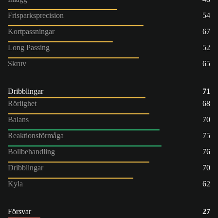
Frisparksprecision
54
Kortpassningar
67
Long Passing
52
Skruv
65
Dribblingar
71
Rörlighet
68
Balans
70
Reaktionsförmåga
75
Bollbehandling
76
Dribblingar
70
Kyla
62
Försvar
27