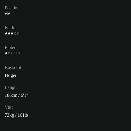
Position
MV
Fel fot
Finter
Bästa fot
Höger
Längd
186cm / 6'1"
Vikt
73kg / 161lb