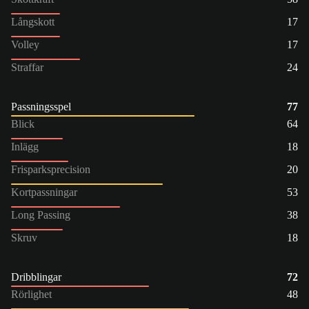
Långskott
17
Volley
17
Straffar
24
Passningsspel
77
Blick
64
Inlägg
18
Frisparksprecision
20
Kortpassningar
53
Long Passing
38
Skruv
18
Dribblingar
72
Rörlighet
48