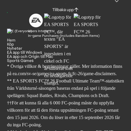
Tillbaka upp
Users Interact
In-game Purchases (Includes Random Items)
Hem
Köp
Nyheter
EA app till Windows
EA app och Origin till Mac
Sports Games
* Övriga villkor & begränsningar gäller. Mer
information finns
på ea.com/sv-se/games/ea-sports-fc/fc-26
/game-disclaimers.
** EA SPORTS FC™ 26 Football Ultimate Team™-statistiken
från Världsturné-säsongen baseras endast på spel i följande
spellägen: Squad Battles, Rivals, Champions och Draft.
††För att kunna få alla 6 000 FC-poäng måste du uppfylla
villkoren för att få den första uppsättningen FC-poäng senast
den 15 juni 2026. Om du löser in efter 15 september 2026 får
du inga FC-poäng.