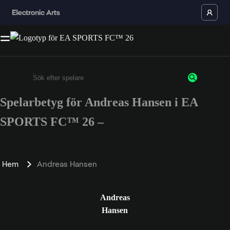
Spelarbetyg för Andreas Hansen i EA
Ange minst 3 tecken eller siffror
SPORTS FC™ 26 –
Hem
Andreas Hansen
Andreas
Hansen