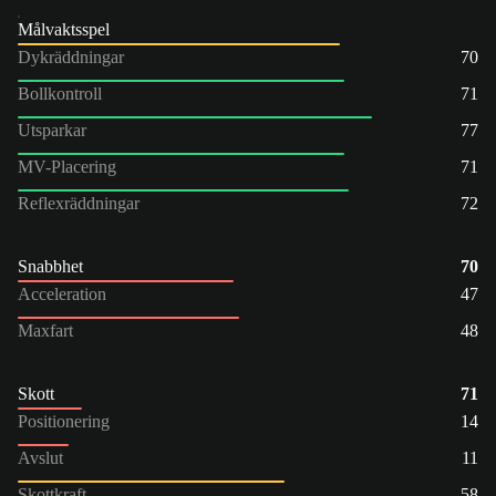
Målvaktsspel
Dykräddningar
70
Bollkontroll
71
Utsparkar
77
MV-Placering
71
Reflexräddningar
72
Snabbhet
70
Acceleration
47
Maxfart
48
Skott
71
Positionering
14
Avslut
11
Skottkraft
58