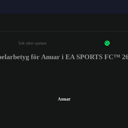
pelarbetyg för Anuar i EA SPORTS FC™ 26
Ange minst 3 tecken eller siffror
Anuar