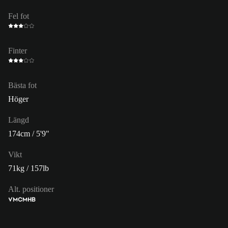
Fel fot
Finter
Bästa fot
Höger
Längd
174cm / 5'9"
Vikt
71kg / 157lb
Alt. positioner
VM
CM
HB