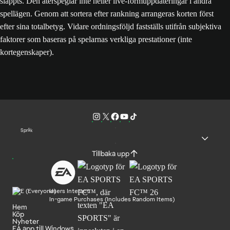
släppts. Den återspeglar inte heller live-formuppdateringar i andra
spellägen. Genom att sortera efter rankning arrangeras korten först
efter sina totalbetyg. Vidare ordningsföljd fastställs utifrån subjektiva
faktorer som baseras på spelarnas verkliga prestationer (inte
kortegenskaper).
Språk
Tillbaka upp
Users Interact
In-game Purchases (Includes Random Items)
Hem
Köp
Nyheter
EA app till Windows