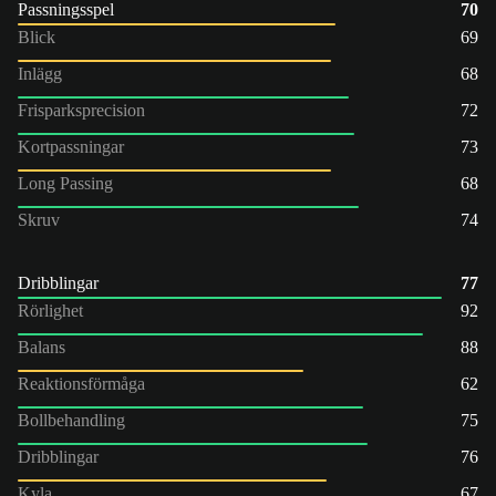
Passningsspel
70
Blick
69
Inlägg
68
Frisparksprecision
72
Kortpassningar
73
Long Passing
68
Skruv
74
Dribblingar
77
Rörlighet
92
Balans
88
Reaktionsförmåga
62
Bollbehandling
75
Dribblingar
76
Kyla
67