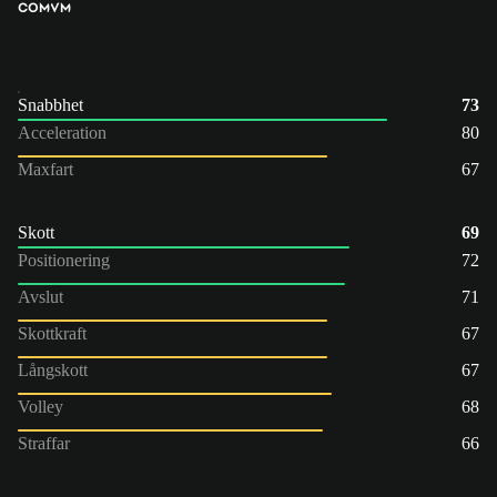
COM
VM
Snabbhet
73
Acceleration
80
Maxfart
67
Skott
69
Positionering
72
Avslut
71
Skottkraft
67
Långskott
67
Volley
68
Straffar
66