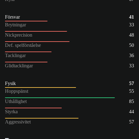
Försvar
41
Brytningar
33
Nickprecision
48
Def. spelförståelse
50
Tacklingar
36
Glidtacklingar
33
Fysik
57
Hoppspänst
55
Uthållighet
85
Styrka
44
Aggressivitet
57