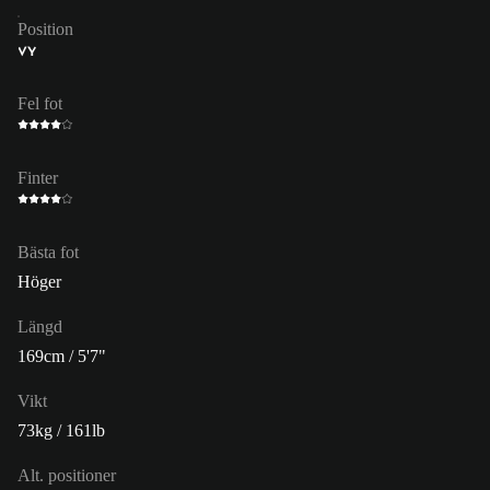
Position
VY
Fel fot
Finter
Bästa fot
Höger
Längd
169cm / 5'7"
Vikt
73kg / 161lb
Alt. positioner