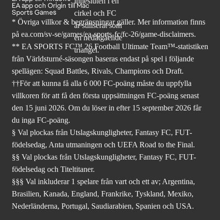
EA app och Origin till Mac
Sports Games
* Övriga villkor & begränsningar gäller. Mer
information finns
på ea.com/sv-se/games/ea-sports-fc/fc-26
/game-disclaimers.
** EA SPORTS FC™ 26 Football Ultimate Team™-statistiken
från Världsturné-säsongen baseras endast på spel i följande
spellägen: Squad Battles, Rivals, Champions och Draft.
††För att kunna få alla 6 000 FC-poäng måste du uppfylla
villkoren för att få den första uppsättningen FC-poäng senast
den 15 juni 2026. Om du löser in efter 15 september 2026 får
du inga FC-poäng.
§ Val plockas från Utslagskungligheter, Fantasy FC, FUT-
födelsedag, Anta utmaningen och UEFA Road to the Final.
§§ Val plockas från Utslagskungligheter, Fantasy FC, FUT-
födelsedag och Titeltitaner.
§§§ Val inkluderar 1 spelare från vart och ett av; Argentina,
Brasilien, Kanada, England, Frankrike, Tyskland, Mexiko,
Nederländerna, Portugal, Saudiarabien, Spanien och USA.