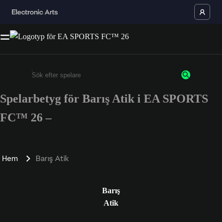
Spelarbetyg för Barış Atik i EA SPORTS
Ange minst 3 tecken eller siffror
FC™ 26 –
Hem
Barış Atik
Barış
Atik