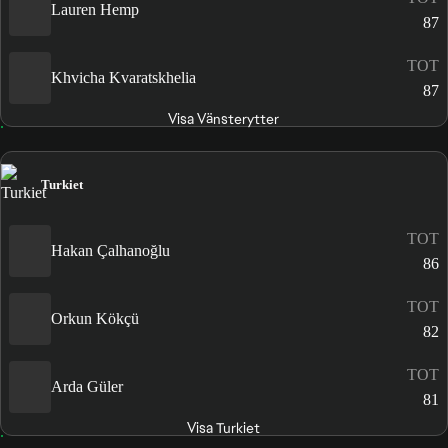
Lauren Hemp
87
TOT
Khvicha Kvaratskhelia
87
Visa Vänsterytter
Turkiet
TOT
Hakan Çalhanoğlu
86
TOT
Orkun Kökçü
82
TOT
Arda Güler
81
Visa Turkiet