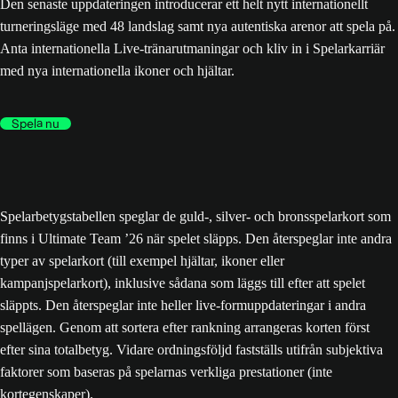
Den senaste uppdateringen introducerar ett helt nytt internationellt
turneringsläge med 48 landslag samt nya autentiska arenor att spela på.
Anta internationella Live-tränarutmaningar och kliv in i Spelarkarriär
med nya internationella ikoner och hjältar.
Spela nu
Spelarbetygstabellen speglar de guld-, silver- och bronsspelarkort som
finns i Ultimate Team ’26 när spelet släpps. Den återspeglar inte andra
typer av spelarkort (till exempel hjältar, ikoner eller
kampanjspelarkort), inklusive sådana som läggs till efter att spelet
släppts. Den återspeglar inte heller live-formuppdateringar i andra
spellägen. Genom att sortera efter rankning arrangeras korten först
efter sina totalbetyg. Vidare ordningsföljd fastställs utifrån subjektiva
faktorer som baseras på spelarnas verkliga prestationer (inte
kortegenskaper).