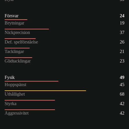
Försvar
24
Brytningar
19
Nickprecision
37
Def. spelförståelse
26
Tacklingar
21
Glidtacklingar
23
Fysik
49
Hoppspänst
45
Uthållighet
68
Styrka
42
Aggressivitet
42