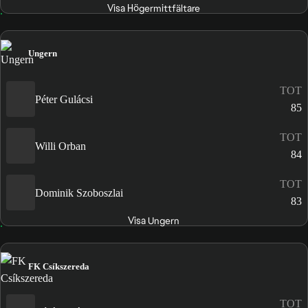
Visa Högermittfältare
Ungern
TOT
Péter Gulácsi
85
TOT
Willi Orban
84
TOT
Dominik Szoboszlai
83
Visa Ungern
FK Csíkszereda
TOT