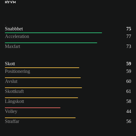
HY
VM
Snabbhet
75
Acceleration
77
Maxfart
73
Skott
59
Positionering
59
Avslut
60
Skottkraft
61
Långskott
58
Volley
44
Straffar
56