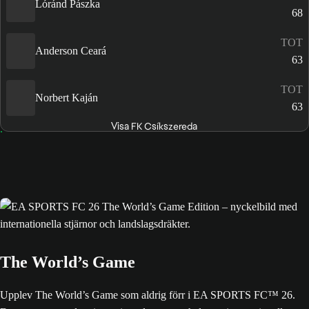
Lóránd Pászka
68
TOT
Anderson Ceará
63
TOT
Norbert Kaján
63
Visa FK Csíkszereda
The World’s Game
Upplev The World’s Game som aldrig förr i EA SPORTS FC™ 26.