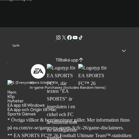
Språk
Tillbaka upp
Users Interact
In-game Purchases (Includes Random Items)
Hem
Köp
Nyheter
EA app till Windows
EA app och Origin till Mac
Sports Games
* Övriga villkor & begränsningar gäller. Mer
information finns
på ea.com/sv-se/games/ea-sports-fc/fc-26
/game-disclaimers.
** EA SPORTS FC™ 26 Football Ultimate Team™-statistiken