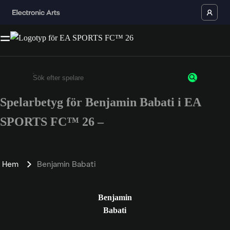
Spelarbetyg för Benjamin Babati i EA
Ange minst 3 tecken eller siffror
SPORTS FC™ 26 –
Hem
Benjamin Babati
Benjamin
Babati