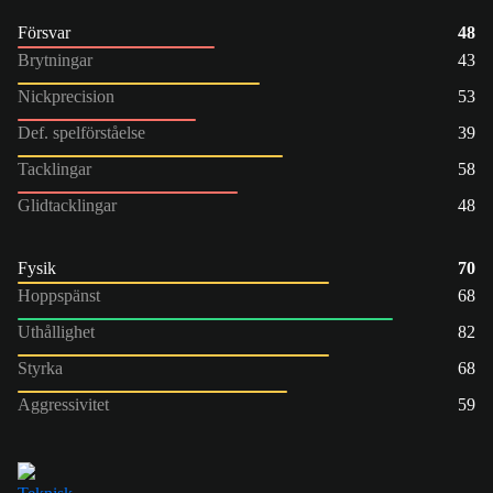
Försvar
48
Brytningar
43
Nickprecision
53
Def. spelförståelse
39
Tacklingar
58
Glidtacklingar
48
Fysik
70
Hoppspänst
68
Uthållighet
82
Styrka
68
Aggressivitet
59