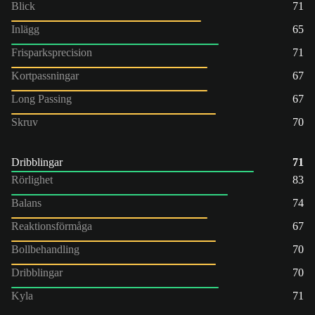
Blick
71
Inlägg
65
Frisparksprecision
71
Kortpassningar
67
Long Passing
67
Skruv
70
Dribblingar
71
Rörlighet
83
Balans
74
Reaktionsförmåga
67
Bollbehandling
70
Dribblingar
70
Kyla
71