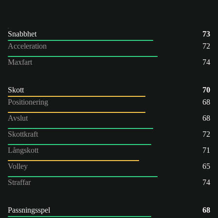
Snabbhet
73
Acceleration
72
Maxfart
74
Skott
70
Positionering
68
Avslut
68
Skottkraft
72
Långskott
71
Volley
65
Straffar
74
Passningsspel
68