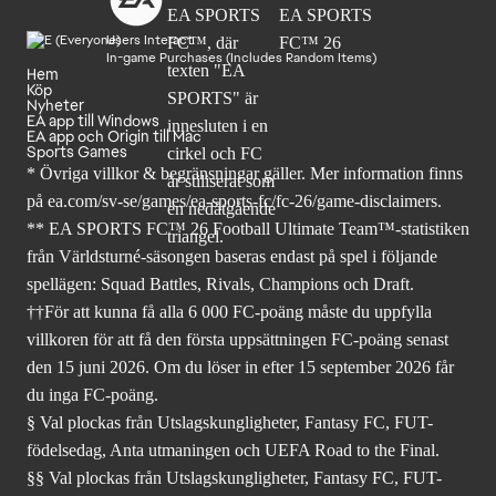
Users Interact
In-game Purchases (Includes Random Items)
Hem
Köp
Nyheter
EA app till Windows
EA app och Origin till Mac
Sports Games
* Övriga villkor & begränsningar gäller. Mer
information finns
på ea.com/sv-se/games/ea-sports-fc/fc-26
/game-disclaimers.
** EA SPORTS FC™ 26 Football Ultimate Team™-statistiken
från Världsturné-säsongen baseras endast på spel i följande
spellägen: Squad Battles, Rivals, Champions och Draft.
††För att kunna få alla 6 000 FC-poäng måste du uppfylla
villkoren för att få den första uppsättningen FC-poäng senast
den 15 juni 2026. Om du löser in efter 15 september 2026 får
du inga FC-poäng.
§ Val plockas från Utslagskungligheter, Fantasy FC, FUT-
födelsedag, Anta utmaningen och UEFA Road to the Final.
§§ Val plockas från Utslagskungligheter, Fantasy FC, FUT-