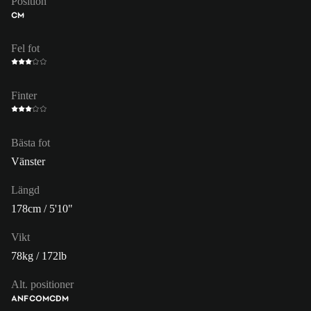
Position
CM
Fel fot
Finter
Bästa fot
Vänster
Längd
178cm / 5'10"
Vikt
78kg / 172lb
Alt. positioner
ANF
COM
CDM