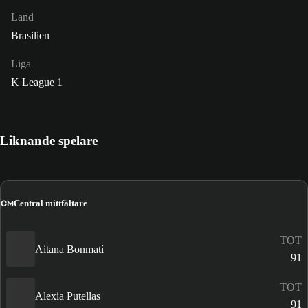
Land
Brasilien
Liga
K League 1
Liknande spelare
CM
Central mittfältare
TOT
Aitana Bonmatí
91
TOT
Alexia Putellas
91