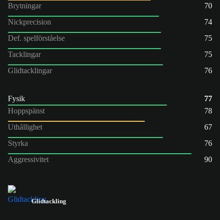
Brytningar
70
Nickprecision
74
Def. spelförståelse
75
Tacklingar
75
Glidtacklingar
76
Fysik
77
Hoppspänst
78
Uthållighet
67
Styrka
76
Aggressivitet
90
Glidtackling