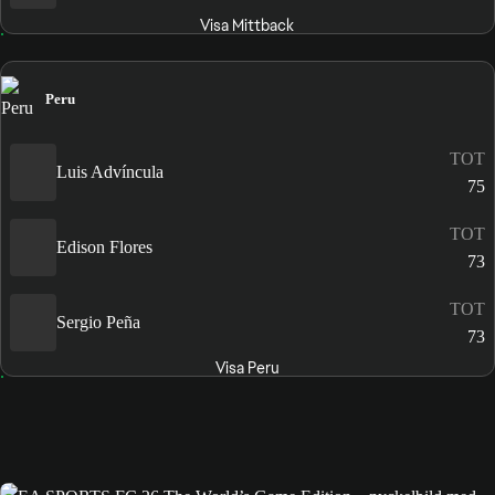
Visa Mittback
Peru
TOT
Luis Advíncula
75
TOT
Edison Flores
73
TOT
Sergio Peña
73
Visa Peru