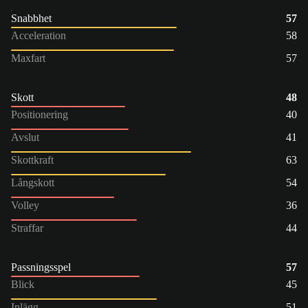
Snabbhet
57
Acceleration
58
Maxfart
57
Skott
48
Positionering
40
Avslut
41
Skottkraft
63
Långskott
54
Volley
36
Straffar
44
Passningsspel
57
Blick
45
Inlägg
51