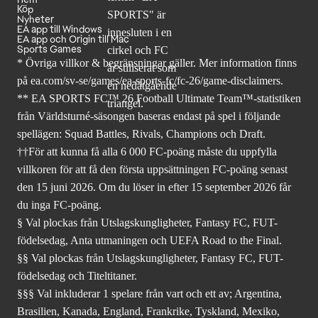
Köp
Nyheter
EA app till Windows
EA app och Origin till Mac
Sports Games
* Övriga villkor & begränsningar gäller. Mer
information finns
på ea.com/sv-se/games/ea-sports-fc/fc-26
/game-disclaimers.
** EA SPORTS FC™ 26 Football Ultimate Team™-statistiken
från Världsturné-säsongen baseras endast på spel i följande
spellägen: Squad Battles, Rivals, Champions och Draft.
††För att kunna få alla 6 000 FC-poäng måste du uppfylla
villkoren för att få den första uppsättningen FC-poäng senast
den 15 juni 2026. Om du löser in efter 15 september 2026 får
du inga FC-poäng.
§ Val plockas från Utslagskungligheter, Fantasy FC, FUT-
födelsedag, Anta utmaningen och UEFA Road to the Final.
§§ Val plockas från Utslagskungligheter, Fantasy FC, FUT-
födelsedag och Titeltitaner.
§§§ Val inkluderar 1 spelare från vart och ett av; Argentina,
Brasilien, Kanada, England, Frankrike, Tyskland, Mexiko,