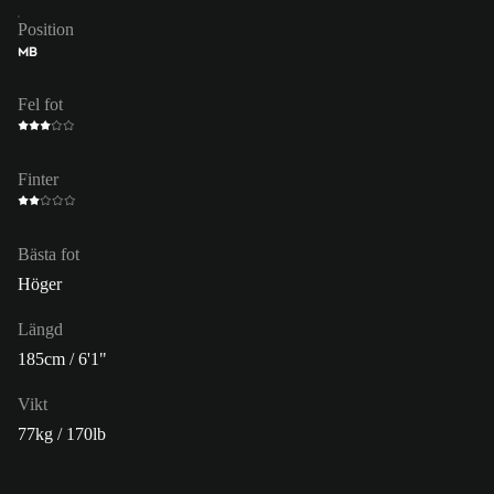
Position
MB
Fel fot
Finter
Bästa fot
Höger
Längd
185cm / 6'1"
Vikt
77kg / 170lb