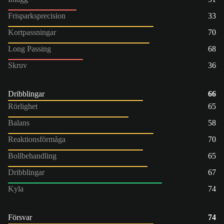
Frisparksprecision
33
Kortpassningar
70
Long Passing
68
Skruv
36
Dribblingar
66
Rörlighet
65
Balans
58
Reaktionsförmåga
70
Bollbehandling
65
Dribblingar
67
Kyla
74
Försvar
74