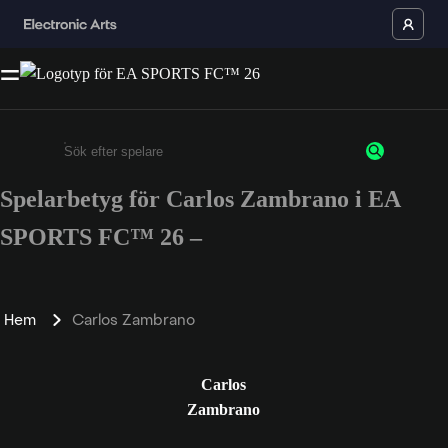
Spelarbetyg för Carlos Zambrano i EA
Ange minst 3 tecken eller siffror
SPORTS FC™ 26 –
Hem
Carlos Zambrano
Carlos
Zambrano