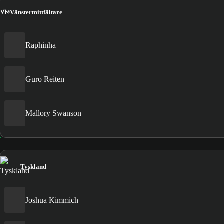
VM
Vänstermittfältare
Raphinha
Guro Reiten
Mallory Swanson
Tyskland
Joshua Kimmich