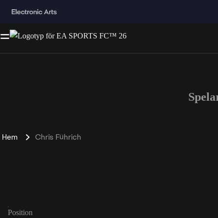
Spela
Hem
Chris Führich
Position