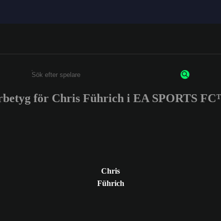
rbetyg för Chris Führich i EA SPORTS FC
Ange minst 3 tecken eller siffror
Chris
Führich