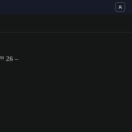
™ 26 –