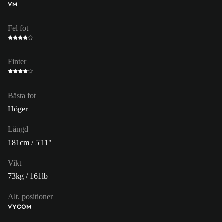
VM
Fel fot
Finter
Bästa fot
Höger
Längd
181cm / 5'11"
Vikt
73kg / 161lb
Alt. positioner
VY
COM