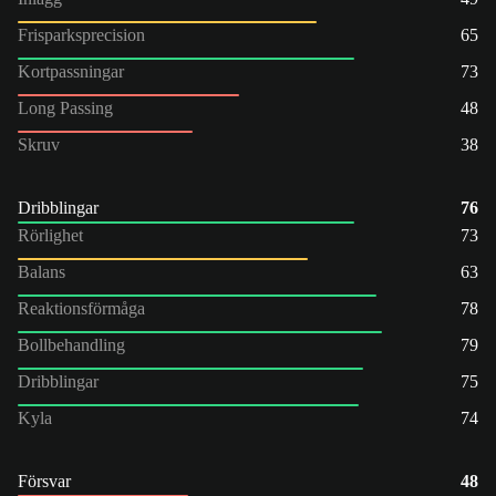
Frisparksprecision
65
Kortpassningar
73
Long Passing
48
Skruv
38
Dribblingar
76
Rörlighet
73
Balans
63
Reaktionsförmåga
78
Bollbehandling
79
Dribblingar
75
Kyla
74
Försvar
48