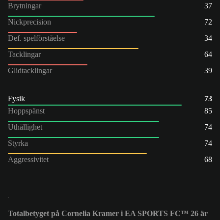
Brytningar
37
Nickprecision
72
Def. spelförståelse
34
Tacklingar
64
Glidtacklingar
39
Fysik
73
Hoppspänst
85
Uthållighet
74
Styrka
74
Aggressivitet
68
Totalbetyget på Cornelia Kramer i EA SPORTS FC™ 26 är