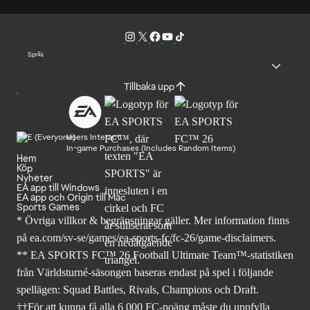
Språk
Tillbaka upp
Users Interact
In-game Purchases (Includes Random Items)
Hem
Köp
Nyheter
EA app till Windows
EA app och Origin till Mac
Sports Games
* Övriga villkor & begränsningar gäller. Mer
information finns
på ea.com/sv-se/games/ea-sports-fc/fc-26
/game-disclaimers.
** EA SPORTS FC™ 26 Football Ultimate Team™-statistiken
från Världsturné-säsongen baseras endast på spel i följande
spellägen: Squad Battles, Rivals, Champions och Draft.
††För att kunna få alla 6 000 FC-poäng måste du uppfylla