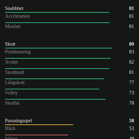
Snabbhet
81
Acceleration
81
Maxfart
81
Skott
80
Positionering
83
Avslut
82
Skottkraft
81
Långskott
77
Volley
73
Straffar
78
Passningsspel
58
Blick
53
Inlägg
49