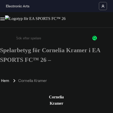
Spelarbetyg för Cornelia Kramer i EA
Ange minst 3 tecken eller siffror
SPORTS FC™ 26 –
Hem
Cornelia Kramer
Cornelia
Kramer