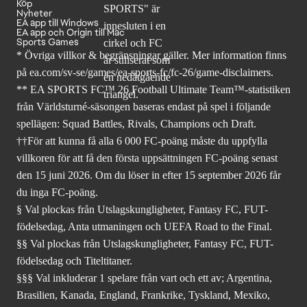
Köp
Nyheter
EA app till Windows
EA app och Origin till Mac
Sports Games
* Övriga villkor & begränsningar gäller. Mer
information finns
på ea.com/sv-se/games/ea-sports-fc/fc-26
/game-disclaimers.
** EA SPORTS FC™ 26 Football Ultimate Team™-statistiken
från Världsturné-säsongen baseras endast på spel i följande
spellägen: Squad Battles, Rivals, Champions och Draft.
††För att kunna få alla 6 000 FC-poäng måste du uppfylla
villkoren för att få den första uppsättningen FC-poäng senast
den 15 juni 2026. Om du löser in efter 15 september 2026 får
du inga FC-poäng.
§ Val plockas från Utslagskungligheter, Fantasy FC, FUT-
födelsedag, Anta utmaningen och UEFA Road to the Final.
§§ Val plockas från Utslagskungligheter, Fantasy FC, FUT-
födelsedag och Titeltitaner.
§§§ Val inkluderar 1 spelare från vart och ett av; Argentina,
Brasilien, Kanada, England, Frankrike, Tyskland, Mexiko,