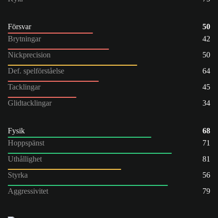
Försvar
50
Brytningar
42
Nickprecision
50
Def. spelförståelse
64
Tacklingar
45
Glidtacklingar
34
Fysik
68
Hoppspänst
71
Uthållighet
81
Styrka
56
Aggressivitet
79