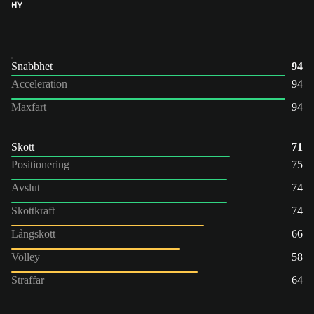
HY
Snabbhet
94
Acceleration
94
Maxfart
94
Skott
71
Positionering
75
Avslut
74
Skottkraft
74
Långskott
66
Volley
58
Straffar
64