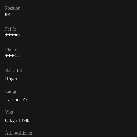
Position
HM
Fel fot
Finter
Bästa fot
Höger
Längd
171cm / 5'7"
Vikt
63kg / 139lb
Alt. positioner