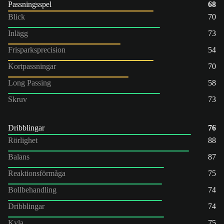
Passningsspel
68
Blick
70
Inlägg
73
Frisparksprecision
54
Kortpassningar
70
Long Passing
58
Skruv
73
Dribblingar
76
Rörlighet
88
Balans
87
Reaktionsförmåga
75
Bollbehandling
74
Dribblingar
74
Kyla
75