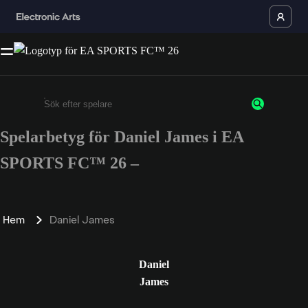
Spelarbetyg för Daniel James i EA
Ange minst 3 tecken eller siffror
SPORTS FC™ 26 –
Hem
Daniel James
Daniel
James