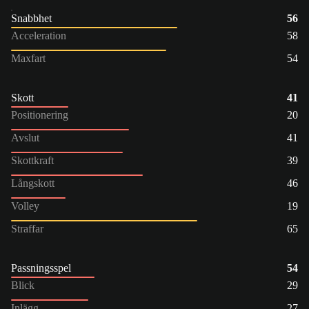
Snabbhet
56
Acceleration
58
Maxfart
54
Skott
41
Positionering
20
Avslut
41
Skottkraft
39
Långskott
46
Volley
19
Straffar
65
Passningsspel
54
Blick
29
Inlägg
27