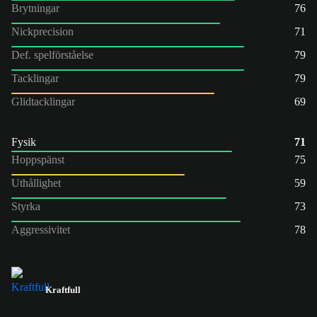
Brytningar
76
Nickprecision
71
Def. spelförståelse
79
Tacklingar
79
Glidtacklingar
69
Fysik
71
Hoppspänst
75
Uthållighet
59
Styrka
73
Aggressivitet
78
Kraftfull