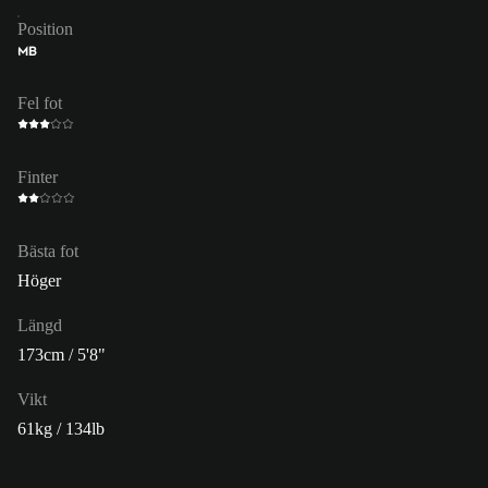
Position
MB
Fel fot
Finter
Bästa fot
Höger
Längd
173cm / 5'8"
Vikt
61kg / 134lb