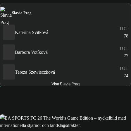
Slavia Prag
TOT
Kateřina Svitková
78
TOT
Barbora Votíková
77
TOT
Tereza Szewieczková
74
Visa Slavia Prag