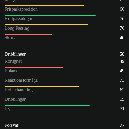
Frisparksprecision
66
Kortpassningar
76
Long Passing
70
Skruv
40
Dribblingar
58
Rörlighet
49
Balans
49
Reaktionsförmåga
73
Bollbehandling
62
Dribblingar
55
Kyla
71
Försvar
77