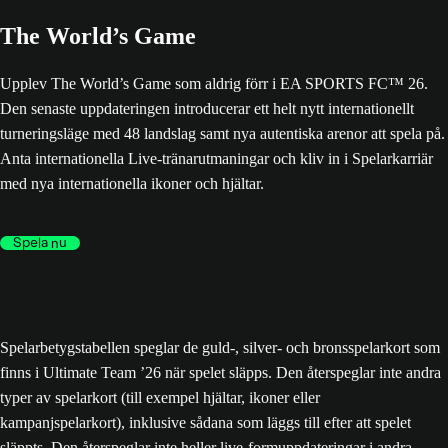
The World’s Game
Upplev The World’s Game som aldrig förr i EA SPORTS FC™ 26.
Den senaste uppdateringen introducerar ett helt nytt internationellt
turneringsläge med 48 landslag samt nya autentiska arenor att spela på.
Anta internationella Live-tränarutmaningar och kliv in i Spelarkarriär
med nya internationella ikoner och hjältar.
Spela nu
Spelarbetygstabellen speglar de guld-, silver- och bronsspelarkort som
finns i Ultimate Team ’26 när spelet släpps. Den återspeglar inte andra
typer av spelarkort (till exempel hjältar, ikoner eller
kampanjspelarkort), inklusive sådana som läggs till efter att spelet
släppts. Den återspeglar inte heller live-formuppdateringar i andra