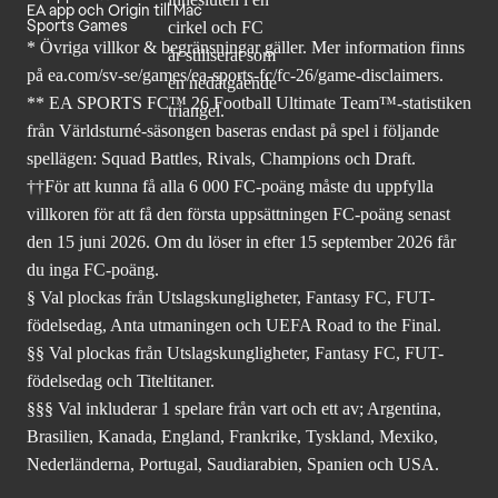
EA app och Origin till Mac
Sports Games
* Övriga villkor & begränsningar gäller. Mer
information finns
på ea.com/sv-se/games/ea-sports-fc/fc-26
/game-disclaimers.
** EA SPORTS FC™ 26 Football Ultimate Team™-statistiken
från Världsturné-säsongen baseras endast på spel i följande
spellägen: Squad Battles, Rivals, Champions och Draft.
††För att kunna få alla 6 000 FC-poäng måste du uppfylla
villkoren för att få den första uppsättningen FC-poäng senast
den 15 juni 2026. Om du löser in efter 15 september 2026 får
du inga FC-poäng.
§ Val plockas från Utslagskungligheter, Fantasy FC, FUT-
födelsedag, Anta utmaningen och UEFA Road to the Final.
§§ Val plockas från Utslagskungligheter, Fantasy FC, FUT-
födelsedag och Titeltitaner.
§§§ Val inkluderar 1 spelare från vart och ett av; Argentina,
Brasilien, Kanada, England, Frankrike, Tyskland, Mexiko,
Nederländerna, Portugal, Saudiarabien, Spanien och USA.