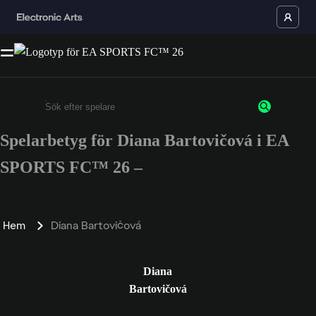
Spelarbetyg för Diana Bartovičová i EA
Ange minst 3 tecken eller siffror
SPORTS FC™ 26 –
Hem
Diana Bartovičová
Diana
Bartovičová