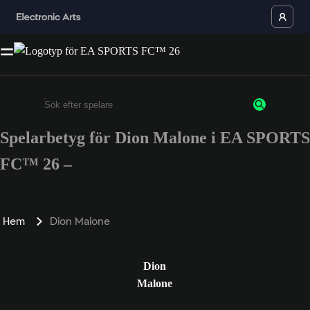
Spelarbetyg för Dion Malone i EA SPORTS
Ange minst 3 tecken eller siffror
FC™ 26 –
Hem
Dion Malone
Dion
Malone