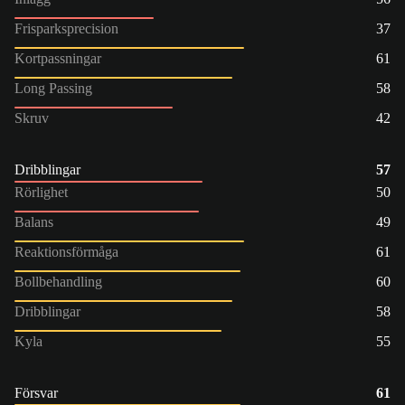
Frisparksprecision
37
Kortpassningar
61
Long Passing
58
Skruv
42
Dribblingar
57
Rörlighet
50
Balans
49
Reaktionsförmåga
61
Bollbehandling
60
Dribblingar
58
Kyla
55
Försvar
61