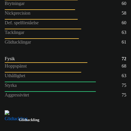
Brytningar
60
Nickprecision
58
Def. spelförståelse
60
Tacklingar
63
Glidtacklingar
61
Fysik
72
Hoppspänst
68
Uthållighet
63
Styrka
75
Aggressivitet
75
Glidtackling