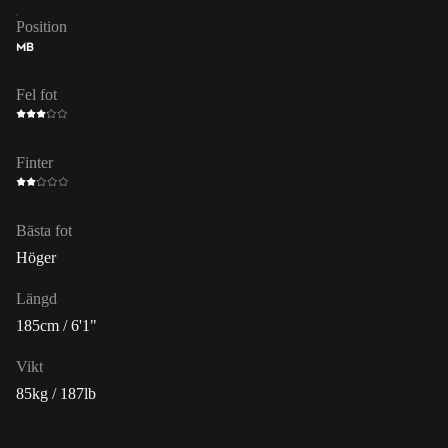
Position
MB
Fel fot
Finter
Bästa fot
Höger
Längd
185cm / 6'1"
Vikt
85kg / 187lb