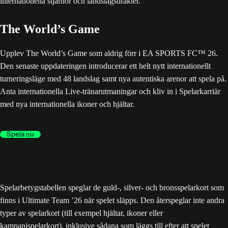
The World’s Game
Upplev The World’s Game som aldrig förr i EA SPORTS FC™ 26.
Den senaste uppdateringen introducerar ett helt nytt internationellt
turneringsläge med 48 landslag samt nya autentiska arenor att spela på.
Anta internationella Live-tränarutmaningar och kliv in i Spelarkarriär
med nya internationella ikoner och hjältar.
Spela nu
Spelarbetygstabellen speglar de guld-, silver- och bronsspelarkort som
finns i Ultimate Team ’26 när spelet släpps. Den återspeglar inte andra
typer av spelarkort (till exempel hjältar, ikoner eller
kampanjspelarkort), inklusive sådana som läggs till efter att spelet