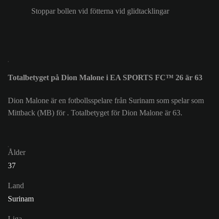
Stoppar bollen vid fötterna vid glidtacklingar
Totalbetyget på Dion Malone i EA SPORTS FC™ 26 är 63
Dion Malone är en fotbollsspelare från Surinam som spelar som
Mittback (MB) för . Totalbetyget för Dion Malone är 63.
Ålder
37
Land
Surinam
Liga