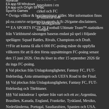
Nyheter
EA app till Windows
EA app och Origin till Mac
Sports Games
* Övriga villkor & begränsningar gäller. Mer
information finns
på ea.com/sv-se/games/ea-sports-fc/fc-26
/game-disclaimers.
** EA SPORTS FC™ 26 Football Ultimate Team™-statistiken
från Världsturné-säsongen baseras endast på spel i följande
spellägen: Squad Battles, Rivals, Champions och Draft.
††För att kunna få alla 6 000 FC-poäng måste du uppfylla
villkoren för att få den första uppsättningen FC-poäng senast
den 15 juni 2026. Om du löser in efter 15 september 2026 får
du inga FC-poäng.
§ Val plockas från Utslagskungligheter, Fantasy FC, FUT-
födelsedag, Anta utmaningen och UEFA Road to the Final.
§§ Val plockas från Utslagskungligheter, Fantasy FC, FUT-
födelsedag och Titeltitaner.
§§§ Val inkluderar 1 spelare från vart och ett av; Argentina,
Brasilien, Kanada, England, Frankrike, Tyskland, Mexiko,
Nederländerna, Portugal, Saudiarabien, Spanien och USA.