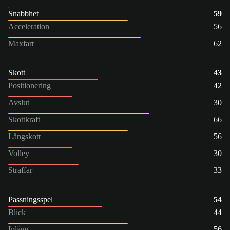
Snabbhet
59
Acceleration
56
Maxfart
62
Skott
43
Positionering
42
Avslut
30
Skottkraft
66
Långskott
56
Volley
30
Straffar
33
Passningsspel
54
Blick
44
Inlägg
56