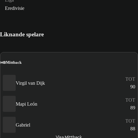
Eredivisie
Liknande spelare
MB
Mittback
TOT
Virgil van Dijk
90
TOT
Mapi León
89
TOT
Gabriel
88
Visa Mittback