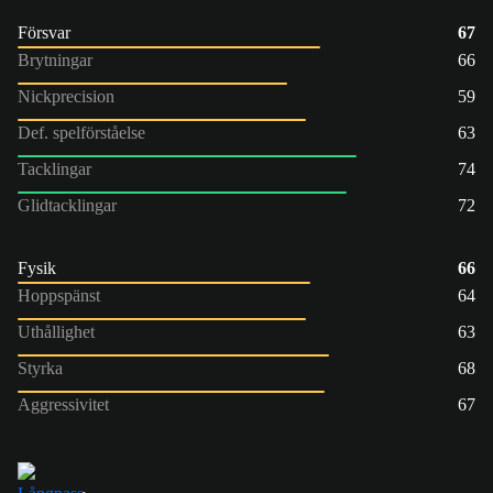
Försvar
67
Brytningar
66
Nickprecision
59
Def. spelförståelse
63
Tacklingar
74
Glidtacklingar
72
Fysik
66
Hoppspänst
64
Uthållighet
63
Styrka
68
Aggressivitet
67