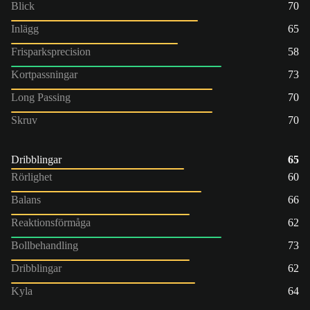
Blick
70
Inlägg
65
Frisparksprecision
58
Kortpassningar
73
Long Passing
70
Skruv
70
Dribblingar
65
Rörlighet
60
Balans
66
Reaktionsförmåga
62
Bollbehandling
73
Dribblingar
62
Kyla
64