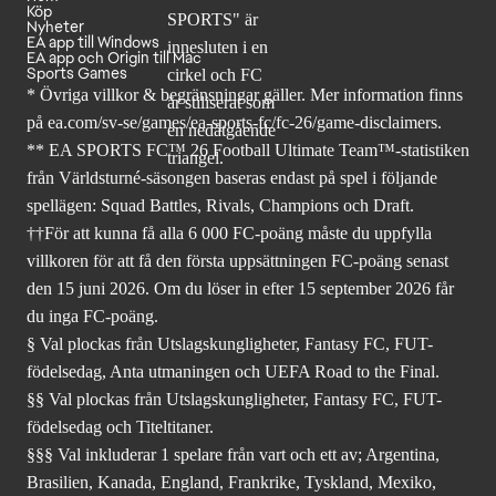
Köp
Nyheter
EA app till Windows
EA app och Origin till Mac
Sports Games
* Övriga villkor & begränsningar gäller. Mer
information finns
på ea.com/sv-se/games/ea-sports-fc/fc-26
/game-disclaimers.
** EA SPORTS FC™ 26 Football Ultimate Team™-statistiken
från Världsturné-säsongen baseras endast på spel i följande
spellägen: Squad Battles, Rivals, Champions och Draft.
††För att kunna få alla 6 000 FC-poäng måste du uppfylla
villkoren för att få den första uppsättningen FC-poäng senast
den 15 juni 2026. Om du löser in efter 15 september 2026 får
du inga FC-poäng.
§ Val plockas från Utslagskungligheter, Fantasy FC, FUT-
födelsedag, Anta utmaningen och UEFA Road to the Final.
§§ Val plockas från Utslagskungligheter, Fantasy FC, FUT-
födelsedag och Titeltitaner.
§§§ Val inkluderar 1 spelare från vart och ett av; Argentina,
Brasilien, Kanada, England, Frankrike, Tyskland, Mexiko,