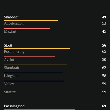
Snabbhet
49
Acceleration
53
Maxfart
45
Skott
56
Positionering
65
Avslut
50
Skottkraft
62
Långskott
58
Volley
59
Straffar
59
Passningsspel
69