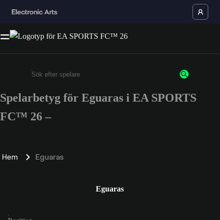
Spelarbetyg för Eguaras i EA SPORTS
Ange minst 3 tecken eller siffror
FC™ 26 –
Hem
Eguaras
Eguaras