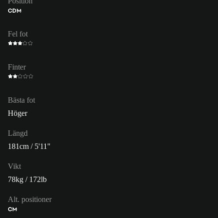
Position
CDM
Fel fot
Finter
Bästa fot
Höger
Längd
181cm / 5'11"
Vikt
78kg / 172lb
Alt. positioner
CM