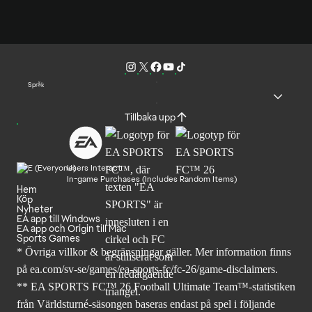
Språk
Tillbaka upp
Users Interact
In-game Purchases (Includes Random Items)
Hem
Köp
Nyheter
EA app till Windows
EA app och Origin till Mac
Sports Games
* Övriga villkor & begränsningar gäller. Mer
information finns
på ea.com/sv-se/games/ea-sports-fc/fc-26
/game-disclaimers.
** EA SPORTS FC™ 26 Football Ultimate Team™-statistiken
från Världsturné-säsongen baseras endast på spel i följande