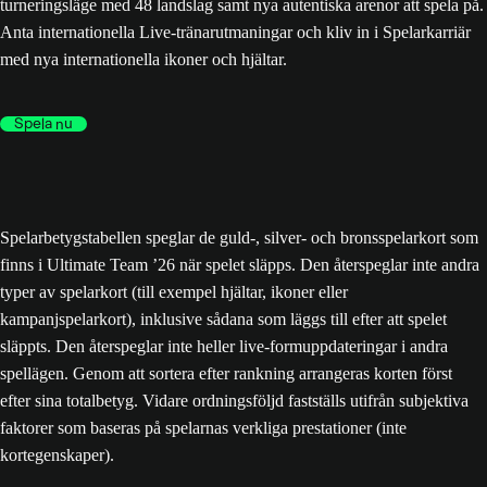
turneringsläge med 48 landslag samt nya autentiska arenor att spela på.
Anta internationella Live-tränarutmaningar och kliv in i Spelarkarriär
med nya internationella ikoner och hjältar.
Spela nu
Spelarbetygstabellen speglar de guld-, silver- och bronsspelarkort som
finns i Ultimate Team ’26 när spelet släpps. Den återspeglar inte andra
typer av spelarkort (till exempel hjältar, ikoner eller
kampanjspelarkort), inklusive sådana som läggs till efter att spelet
släppts. Den återspeglar inte heller live-formuppdateringar i andra
spellägen. Genom att sortera efter rankning arrangeras korten först
efter sina totalbetyg. Vidare ordningsföljd fastställs utifrån subjektiva
faktorer som baseras på spelarnas verkliga prestationer (inte
kortegenskaper).