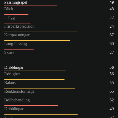
Passningsspel
49
Blick
48
Inlägg
22
Frisparksprecision
24
Kortpassningar
67
Long Passing
60
Skruv
27
Dribblingar
56
Rörlighet
56
Balans
55
Reaktionsförmåga
65
Bollbehandling
62
Dribblingar
49
Kyla
67