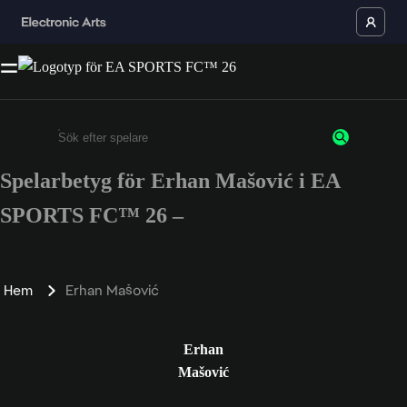
Spelarbetyg för Erhan Mašović i EA
Ange minst 3 tecken eller siffror
SPORTS FC™ 26 –
Hem
Erhan Mašović
Erhan
Mašović