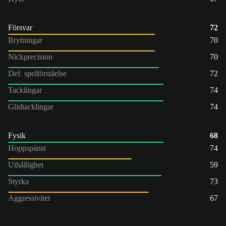
Försvar
72
Brytningar
70
Nickprecision
70
Def. spelförståelse
72
Tacklingar
74
Glidtacklingar
74
Fysik
68
Hoppspänst
74
Uthållighet
59
Styrka
73
Aggressivitet
67