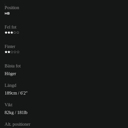
Position
MB
Fel fot
Finter
Bästa fot
Höger
Längd
189cm / 6'2"
Vikt
82kg / 181lb
Alt. positioner