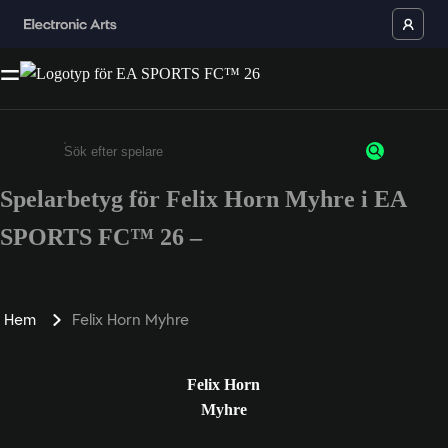
Spelarbetyg för Felix Horn Myhre i EA
Ange minst 3 tecken eller siffror
SPORTS FC™ 26 –
Hem
Felix Horn Myhre
Felix Horn
Myhre