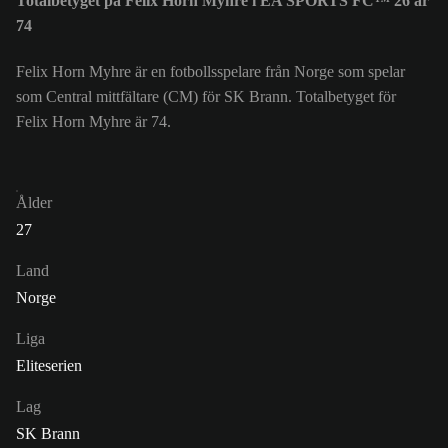
Totalbetyget på Felix Horn Myhre i EA SPORTS FC™ 26 är
74
Felix Horn Myhre är en fotbollsspelare från Norge som spelar
som Central mittfältare (CM) för SK Brann. Totalbetyget för
Felix Horn Myhre är 74.
Ålder
27
Land
Norge
Liga
Eliteserien
Lag
SK Brann