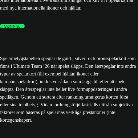
Anta internationella Live-tränarutmaningar och kliv in i Spelarkarriär
med nya internationella ikoner och hjältar.
Spela nu
Spelarbetygstabellen speglar de guld-, silver- och bronsspelarkort som
finns i Ultimate Team ’26 när spelet släpps. Den återspeglar inte andra
typer av spelarkort (till exempel hjältar, ikoner eller
kampanjspelarkort), inklusive sådana som läggs till efter att spelet
släppts. Den återspeglar inte heller live-formuppdateringar i andra
spellägen. Genom att sortera efter rankning arrangeras korten först
efter sina totalbetyg. Vidare ordningsföljd fastställs utifrån subjektiva
faktorer som baseras på spelarnas verkliga prestationer (inte
kortegenskaper).