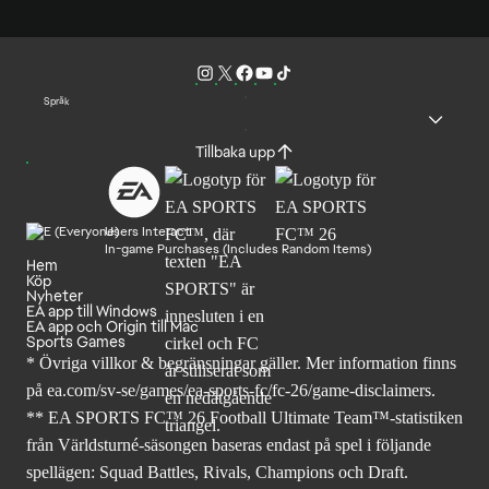
Språk
Tillbaka upp
Users Interact
In-game Purchases (Includes Random Items)
Hem
Köp
Nyheter
EA app till Windows
EA app och Origin till Mac
Sports Games
* Övriga villkor & begränsningar gäller. Mer
information finns
på ea.com/sv-se/games/ea-sports-fc/fc-26
/game-disclaimers.
** EA SPORTS FC™ 26 Football Ultimate Team™-statistiken
från Världsturné-säsongen baseras endast på spel i följande
spellägen: Squad Battles, Rivals, Champions och Draft.