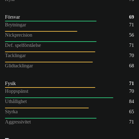
Försvar
69
Brytningar
71
Nickprecision
56
Def. spelförståelse
71
Tacklingar
70
Glidtacklingar
68
Fysik
71
Hoppspänst
70
Uthållighet
84
Styrka
65
Aggressivitet
71