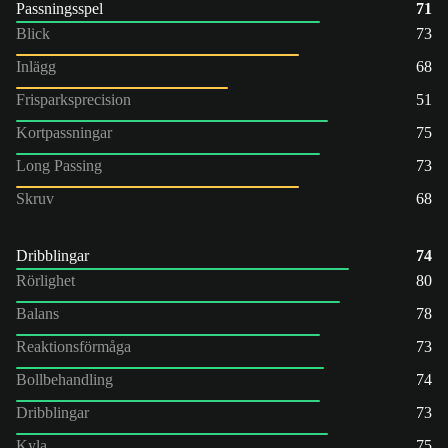
Passningsspel
71
Blick
73
Inlägg
68
Frisparksprecision
51
Kortpassningar
75
Long Passing
73
Skruv
68
Dribblingar
74
Rörlighet
80
Balans
78
Reaktionsförmåga
73
Bollbehandling
74
Dribblingar
73
Kyla
75