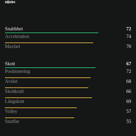
HB
HM
Snabbhet
72
Acceleration
74
Maxfart
70
Skott
67
Positionering
72
Avslut
68
Skottkraft
66
Långskott
69
Volley
57
Straffar
55