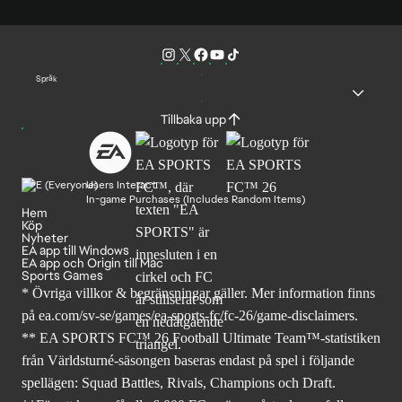
Språk
Tillbaka upp
Users Interact
In-game Purchases (Includes Random Items)
Hem
Köp
Nyheter
EA app till Windows
EA app och Origin till Mac
Sports Games
* Övriga villkor & begränsningar gäller. Mer
information finns
på ea.com/sv-se/games/ea-sports-fc/fc-26
/game-disclaimers.
** EA SPORTS FC™ 26 Football Ultimate Team™-statistiken
från Världsturné-säsongen baseras endast på spel i följande
spellägen: Squad Battles, Rivals, Champions och Draft.