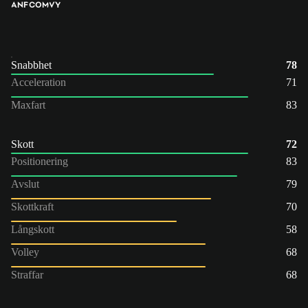
ANF
COM
VY
Snabbhet
78
Acceleration
71
Maxfart
83
Skott
72
Positionering
83
Avslut
79
Skottkraft
70
Långskott
58
Volley
68
Straffar
68