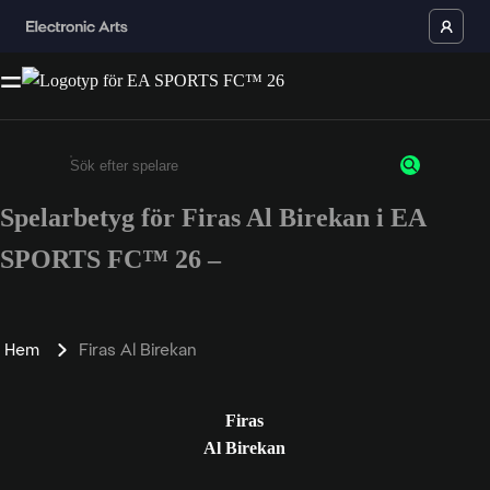
Spelarbetyg för Firas Al Birekan i EA
Ange minst 3 tecken eller siffror
SPORTS FC™ 26 –
Hem
Firas Al Birekan
Firas
Al Birekan