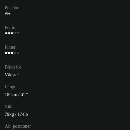
Position
VM
Fel fot
Finter
Bästa fot
Vänster
Längd
185cm / 6'1"
Vikt
79kg / 174lb
Alt. positioner