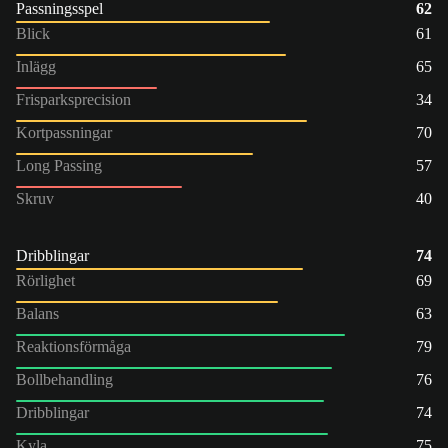
Passningsspel
62
Blick
61
Inlägg
65
Frisparksprecision
34
Kortpassningar
70
Long Passing
57
Skruv
40
Dribblingar
74
Rörlighet
69
Balans
63
Reaktionsförmåga
79
Bollbehandling
76
Dribblingar
74
Kyla
75