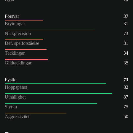
Försvar
37
Brytningar
31
Nickprecision
73
Def. spelförståelse
31
Tacklingar
34
Glidtacklingar
35
Fysik
73
Hoppspänst
82
Uthållighet
87
Styrka
75
Aggressivitet
50