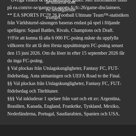
på ea.com/sv-se/games/ea-sports-fc/fc-26
/game-disclaimers.
** EA SPORTS FC™ 26 Football Ultimate Team™-statistiken
från Världsturné-säsongen baseras endast på spel i följande
spellägen: Squad Battles, Rivals, Champions och Draft.
††För att kunna få alla 6 000 FC-poäng måste du uppfylla
villkoren för att få den första uppsättningen FC-poäng senast
den 15 juni 2026. Om du löser in efter 15 september 2026 får
du inga FC-poäng.
§ Val plockas från Utslagskungligheter, Fantasy FC, FUT-
födelsedag, Anta utmaningen och UEFA Road to the Final.
§§ Val plockas från Utslagskungligheter, Fantasy FC, FUT-
födelsedag och Titeltitaner.
§§§ Val inkluderar 1 spelare från vart och ett av; Argentina,
Brasilien, Kanada, England, Frankrike, Tyskland, Mexiko,
Nederländerna, Portugal, Saudiarabien, Spanien och USA.