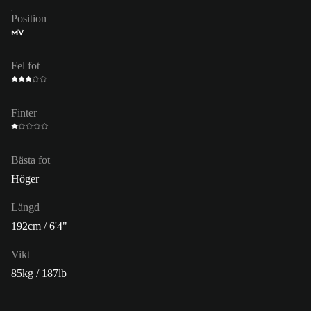
Position
MV
Fel fot
Finter
Bästa fot
Höger
Längd
192cm / 6'4"
Vikt
85kg / 187lb