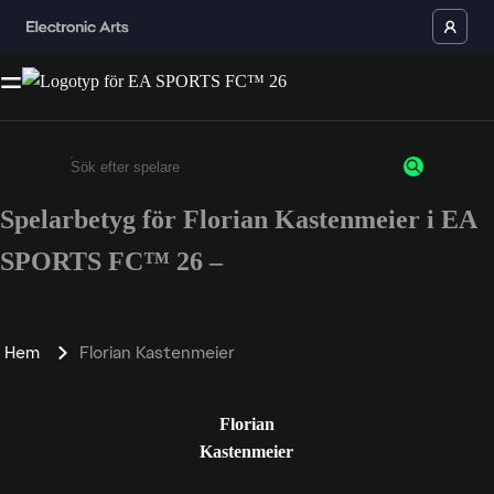
Spelarbetyg för Florian Kastenmeier i EA
Ange minst 3 tecken eller siffror
SPORTS FC™ 26 –
Hem
Florian Kastenmeier
Florian
Kastenmeier