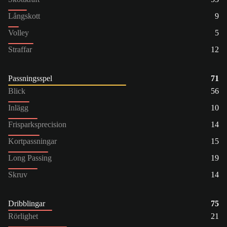
Långskott
9
Volley
5
Straffar
12
Passningsspel
71
Blick
56
Inlägg
10
Frisparksprecision
14
Kortpassningar
15
Long Passing
19
Skruv
14
Dribblingar
75
Rörlighet
21