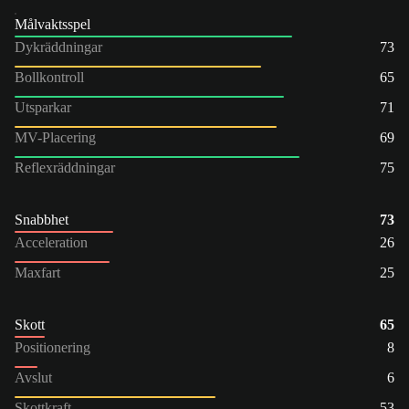
Målvaktsspel
Dykräddningar
73
Bollkontroll
65
Utsparkar
71
MV-Placering
69
Reflexräddningar
75
Snabbhet
73
Acceleration
26
Maxfart
25
Skott
65
Positionering
8
Avslut
6
Skottkraft
53