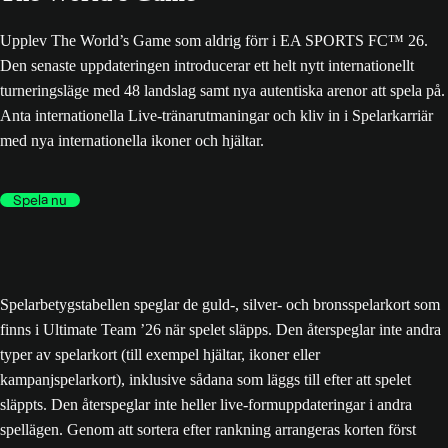
Upplev The World’s Game som aldrig förr i EA SPORTS FC™ 26.
Den senaste uppdateringen introducerar ett helt nytt internationellt
turneringsläge med 48 landslag samt nya autentiska arenor att spela på.
Anta internationella Live-tränarutmaningar och kliv in i Spelarkarriär
med nya internationella ikoner och hjältar.
Spela nu
Spelarbetygstabellen speglar de guld-, silver- och bronsspelarkort som
finns i Ultimate Team ’26 när spelet släpps. Den återspeglar inte andra
typer av spelarkort (till exempel hjältar, ikoner eller
kampanjspelarkort), inklusive sådana som läggs till efter att spelet
släppts. Den återspeglar inte heller live-formuppdateringar i andra
spellägen. Genom att sortera efter rankning arrangeras korten först