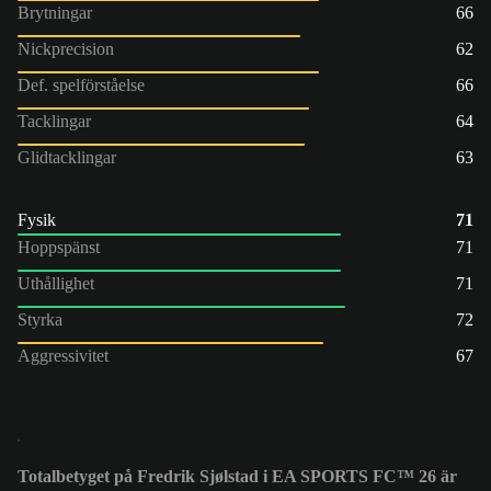
Brytningar
66
Nickprecision
62
Def. spelförståelse
66
Tacklingar
64
Glidtacklingar
63
Fysik
71
Hoppspänst
71
Uthållighet
71
Styrka
72
Aggressivitet
67
Totalbetyget på Fredrik Sjølstad i EA SPORTS FC™ 26 är