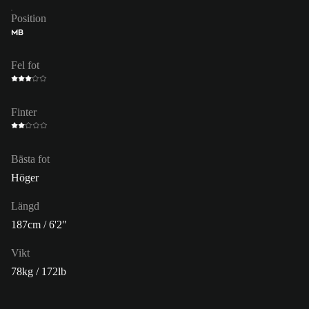
Position
MB
Fel fot
Finter
Bästa fot
Höger
Längd
187cm / 6'2"
Vikt
78kg / 172lb