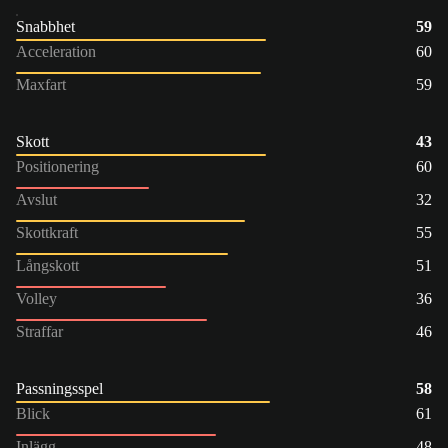
Snabbhet
59
Acceleration
60
Maxfart
59
Skott
43
Positionering
60
Avslut
32
Skottkraft
55
Långskott
51
Volley
36
Straffar
46
Passningsspel
58
Blick
61
Inlägg
48