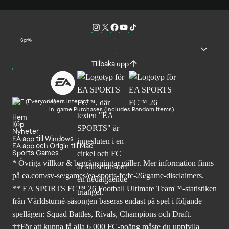
Språk
Tillbaka upp
Users Interact
In-game Purchases (Includes Random Items)
Hem
Köp
Nyheter
EA app till Windows
EA app och Origin till Mac
Sports Games
* Övriga villkor & begränsningar gäller. Mer
information finns
på ea.com/sv-se/games/ea-sports-fc/fc-26
/game-disclaimers.
** EA SPORTS FC™ 26 Football Ultimate Team™-statistiken
från Världsturné-säsongen baseras endast på spel i följande
spellägen: Squad Battles, Rivals, Champions och Draft.
††För att kunna få alla 6 000 FC-poäng måste du uppfylla