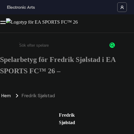
Spelarbetyg för Fredrik Sjølstad i EA
Ange minst 3 tecken eller siffror
SPORTS FC™ 26 –
Hem
Fredrik Sjølstad
Fredrik
Sjølstad