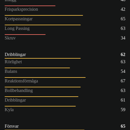
Frisparksprecision
42
Kortpassningar
65
Long Passing
63
Skruv
34
Dribblingar
62
Rörlighet
63
Balans
54
Reaktionsförmåga
67
Bollbehandling
63
Dribblingar
61
Kyla
59
Försvar
65