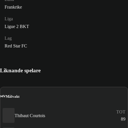
Frankrike
Liga
Ligue 2 BKT
Lag
Red Star FC
Liknande spelare
MV
Målvakt
TOT
Thibaut Courtois
89