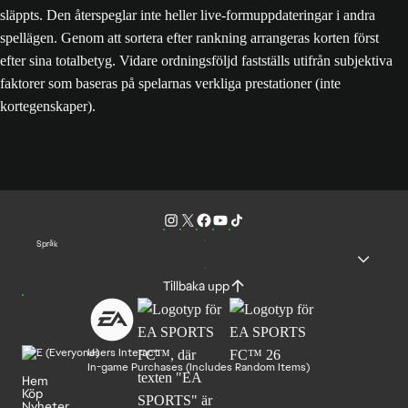
släppts. Den återspeglar inte heller live-formuppdateringar i andra
spellägen. Genom att sortera efter rankning arrangeras korten först
efter sina totalbetyg. Vidare ordningsföljd fastställs utifrån subjektiva
faktorer som baseras på spelarnas verkliga prestationer (inte
kortegenskaper).
Språk
Tillbaka upp
Users Interact
In-game Purchases (Includes Random Items)
Hem
Köp
Nyheter