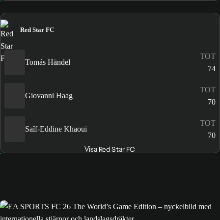
Red Star FC
TOT
Tomás Händel
74
TOT
Giovanni Haag
70
TOT
Saîf-Eddine Khaoui
70
Visa Red Star FC