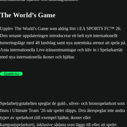
The World’s Game
Upplev The World’s Game som aldrig förr i EA SPORTS FC™ 26.
Den senaste uppdateringen introducerar ett helt nytt internationellt
turneringsläge med 48 landslag samt nya autentiska arenor att spela på.
Anta internationella Live-tränarutmaningar och kliv in i Spelarkarriär
med nya internationella ikoner och hjältar.
Spela nu
Spelarbetygstabellen speglar de guld-, silver- och bronsspelarkort som
finns i Ultimate Team ’26 när spelet släpps. Den återspeglar inte andra
typer av spelarkort (till exempel hjältar, ikoner eller
kampanjspelarkort), inklusive sådana som läggs till efter att spelet