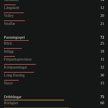
Långskott
12
Volley
20
Straffar
21
Passningsspel
72
Blick
25
Inlägg
18
Frisparksprecision
11
Kortpassningar
32
Long Passing
30
Skruv
15
Dribblingar
75
Rörlighet
60