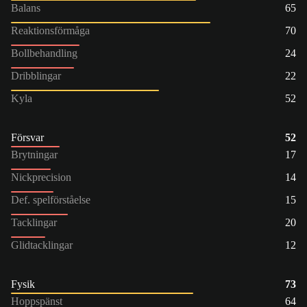
Balans
65
Reaktionsförmåga
70
Bollbehandling
24
Dribblingar
22
Kyla
52
Försvar
52
Brytningar
17
Nickprecision
14
Def. spelförståelse
15
Tacklingar
20
Glidtacklingar
12
Fysik
73
Hoppspänst
64