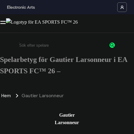
Spelarbetyg för Gautier Larsonneur i EA
Ange minst 3 tecken eller siffror
SPORTS FC™ 26 –
Hem
Gautier Larsonneur
Gautier
Larsonneur