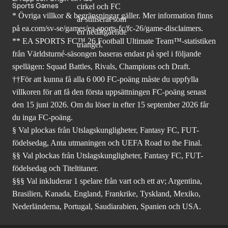
Sports Games
* Övriga villkor & begränsningar gäller. Mer
information finns
på ea.com/sv-se/games/ea-sports-fc/fc-26
/game-disclaimers.
** EA SPORTS FC™ 26 Football Ultimate Team™-statistiken
från Världsturné-säsongen baseras endast på spel i följande
spellägen: Squad Battles, Rivals, Champions och Draft.
††För att kunna få alla 6 000 FC-poäng måste du uppfylla
villkoren för att få den första uppsättningen FC-poäng senast
den 15 juni 2026. Om du löser in efter 15 september 2026 får
du inga FC-poäng.
§ Val plockas från Utslagskungligheter, Fantasy FC, FUT-
födelsedag, Anta utmaningen och UEFA Road to the Final.
§§ Val plockas från Utslagskungligheter, Fantasy FC, FUT-
födelsedag och Titeltitaner.
§§§ Val inkluderar 1 spelare från vart och ett av; Argentina,
Brasilien, Kanada, England, Frankrike, Tyskland, Mexiko,
Nederländerna, Portugal, Saudiarabien, Spanien och USA.