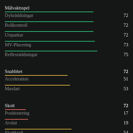
Målvaktsspel
Dykräddningar
72
Bollkontroll
72
Utsparkar
72
MV-Placering
73
Reflexräddningar
75
Snabbhet
72
Acceleration
51
Maxfart
53
Skott
72
Positionering
17
Avslut
19
Skottkraft
54