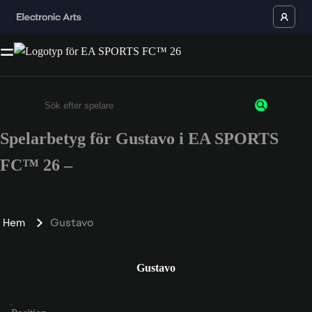
Spelarbetyg för Gustavo i EA SPORTS
Ange minst 3 tecken eller siffror
FC™ 26 –
Hem
Gustavo
Gustavo