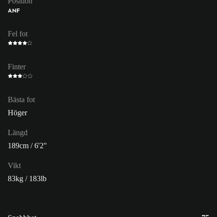
Position
ANF
Fel fot
Finter
Bästa fot
Höger
Längd
189cm / 6'2"
Vikt
83kg / 183lb