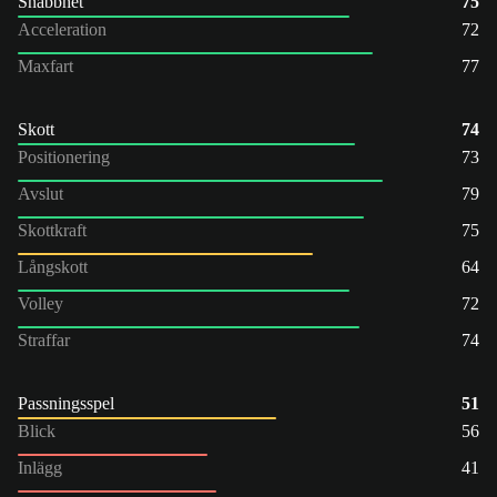
Snabbhet
75
Acceleration
72
Maxfart
77
Skott
74
Positionering
73
Avslut
79
Skottkraft
75
Långskott
64
Volley
72
Straffar
74
Passningsspel
51
Blick
56
Inlägg
41