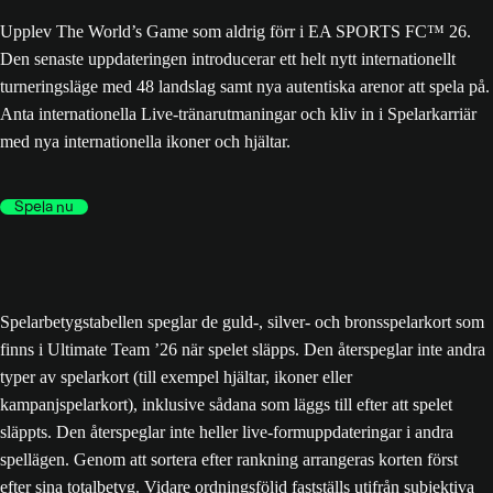
Upplev The World’s Game som aldrig förr i EA SPORTS FC™ 26.
Den senaste uppdateringen introducerar ett helt nytt internationellt
turneringsläge med 48 landslag samt nya autentiska arenor att spela på.
Anta internationella Live-tränarutmaningar och kliv in i Spelarkarriär
med nya internationella ikoner och hjältar.
Spela nu
Spelarbetygstabellen speglar de guld-, silver- och bronsspelarkort som
finns i Ultimate Team ’26 när spelet släpps. Den återspeglar inte andra
typer av spelarkort (till exempel hjältar, ikoner eller
kampanjspelarkort), inklusive sådana som läggs till efter att spelet
släppts. Den återspeglar inte heller live-formuppdateringar i andra
spellägen. Genom att sortera efter rankning arrangeras korten först
efter sina totalbetyg. Vidare ordningsföljd fastställs utifrån subjektiva