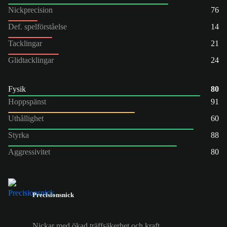
Nickprecision
76
Def. spelförståelse
14
Tacklingar
21
Glidtacklingar
24
Fysik
80
Hoppspänst
91
Uthållighet
60
Styrka
88
Aggressivitet
80
Precisionsnick
Nickar med ökad träffsäkerhet och kraft.