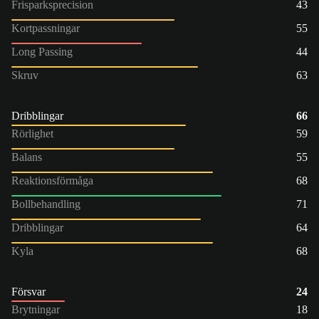
Frisparksprecision
43
Kortpassningar
55
Long Passing
44
Skruv
63
Dribblingar
66
Rörlighet
59
Balans
55
Reaktionsförmåga
68
Bollbehandling
71
Dribblingar
64
Kyla
68
Försvar
24
Brytningar
18