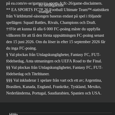
på ea.com/sv-se/games/ea-sports-fc/fc-26
/game-disclaimers.
** EA SPORTS FC™ 26 Football Ultimate Team™-statistiken
från Världsturné-säsongen baseras endast på spel i följande
spellägen: Squad Battles, Rivals, Champions och Draft.
††För att kunna få alla 6 000 FC-poäng måste du uppfylla
villkoren för att få den första uppsättningen FC-poäng senast
den 15 juni 2026. Om du löser in efter 15 september 2026 får
du inga FC-poäng.
§ Val plockas från Utslagskungligheter, Fantasy FC, FUT-
födelsedag, Anta utmaningen och UEFA Road to the Final.
§§ Val plockas från Utslagskungligheter, Fantasy FC, FUT-
födelsedag och Titeltitaner.
§§§ Val inkluderar 1 spelare från vart och ett av; Argentina,
Brasilien, Kanada, England, Frankrike, Tyskland, Mexiko,
Nederländerna, Portugal, Saudiarabien, Spanien och USA.
Hjälp