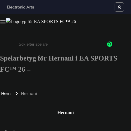
Spelarbetyg för Hernani i EA SPORTS
Ange minst 3 tecken eller siffror
FC™ 26 –
Hem
Hernani
Hernani