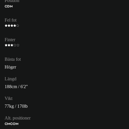
Position
CDM
Fel fot
Finter
Bästa fot
Höger
Längd
188cm / 6'2"
Vikt
77kg / 170lb
Alt. positioner
CM
COM