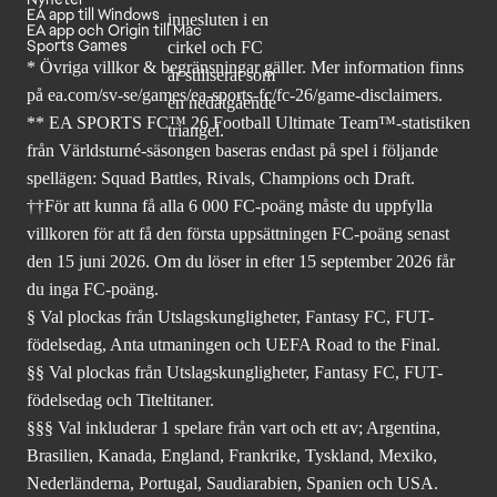
EA app till Windows
EA app och Origin till Mac
Sports Games
* Övriga villkor & begränsningar gäller. Mer
information finns
på ea.com/sv-se/games/ea-sports-fc/fc-26
/game-disclaimers.
** EA SPORTS FC™ 26 Football Ultimate Team™-statistiken
från Världsturné-säsongen baseras endast på spel i följande
spellägen: Squad Battles, Rivals, Champions och Draft.
††För att kunna få alla 6 000 FC-poäng måste du uppfylla
villkoren för att få den första uppsättningen FC-poäng senast
den 15 juni 2026. Om du löser in efter 15 september 2026 får
du inga FC-poäng.
§ Val plockas från Utslagskungligheter, Fantasy FC, FUT-
födelsedag, Anta utmaningen och UEFA Road to the Final.
§§ Val plockas från Utslagskungligheter, Fantasy FC, FUT-
födelsedag och Titeltitaner.
§§§ Val inkluderar 1 spelare från vart och ett av; Argentina,
Brasilien, Kanada, England, Frankrike, Tyskland, Mexiko,
Nederländerna, Portugal, Saudiarabien, Spanien och USA.