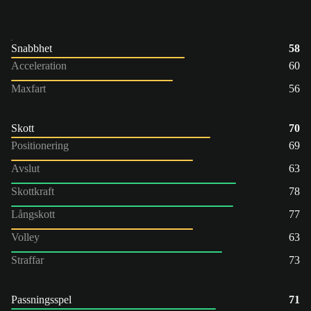
Snabbhet
58
Acceleration
60
Maxfart
56
Skott
70
Positionering
69
Avslut
63
Skottkraft
78
Långskott
77
Volley
63
Straffar
73
Passningsspel
71