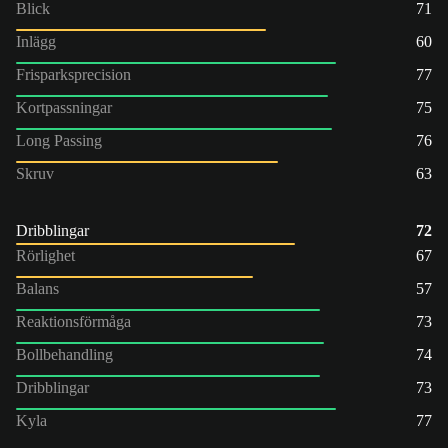
Blick
71
Inlägg
60
Frisparksprecision
77
Kortpassningar
75
Long Passing
76
Skruv
63
Dribblingar
72
Rörlighet
67
Balans
57
Reaktionsförmåga
73
Bollbehandling
74
Dribblingar
73
Kyla
77