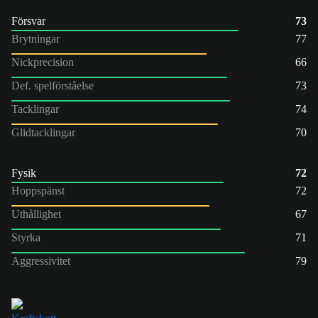
Försvar
73
Brytningar
77
Nickprecision
66
Def. spelförståelse
73
Tacklingar
74
Glidtacklingar
70
Fysik
72
Hoppspänst
72
Uthållighet
67
Styrka
71
Aggressivitet
79