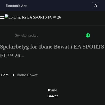
Spelarbetyg för Ibane Bowat i EA SPORTS
Ange minst 3 tecken eller siffror
FC™ 26 –
Hem
Ibane Bowat
Ibane
Bowat