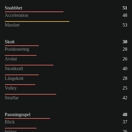
Snabbhet
51
Acceleration
48
Maxfart
53
Skott
30
Positionering
28
Avslut
26
Skottkraft
40
Långskott
28
Volley
25
Straffar
42
Passningsspel
48
Blick
37
Inlägg
26