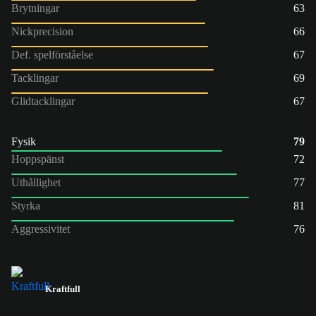
Brytningar
63
Nickprecision
66
Def. spelförståelse
67
Tacklingar
69
Glidtacklingar
67
Fysik
79
Hoppspänst
72
Uthållighet
77
Styrka
81
Aggressivitet
76
Kraftfull