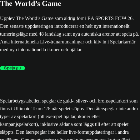
The World’s Game
Upplev The World’s Game som aldrig förr i EA SPORTS FC™ 26.
Den senaste uppdateringen introducerar ett helt nytt internationellt
turneringsläge med 48 landslag samt nya autentiska arenor att spela på.
Anta internationella Live-tränarutmaningar och kliv in i Spelarkarriär
med nya internationella ikoner och hjältar.
Spela nu
Spelarbetygstabellen speglar de guld-, silver- och bronsspelarkort som
finns i Ultimate Team ’26 när spelet släpps. Den återspeglar inte andra
typer av spelarkort (till exempel hjältar, ikoner eller
kampanjspelarkort), inklusive sådana som läggs till efter att spelet
släppts. Den återspeglar inte heller live-formuppdateringar i andra
spellägen. Genom att sortera efter rankning arrangeras korten först