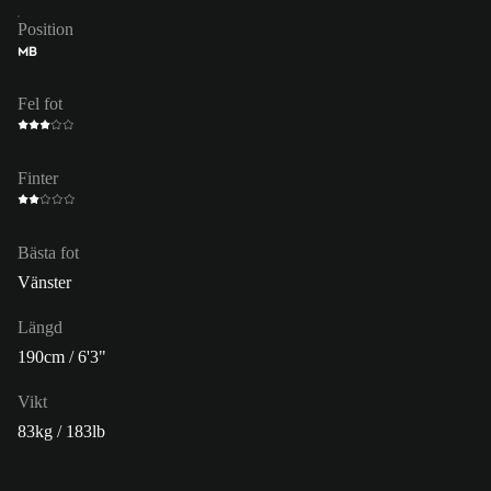
Position
MB
Fel fot
Finter
Bästa fot
Vänster
Längd
190cm / 6'3"
Vikt
83kg / 183lb