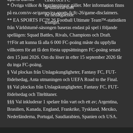
* Övriga villkor & begränsningar gäller. Mer
information finns
på ea.com/sv-se/games/ea-sports-fc/fc-26
/game-disclaimers.
** EA SPORTS FC™ 26 Football Ultimate Team™-statistiken
från Världsturné-säsongen baseras endast på spel i följande
spellägen: Squad Battles, Rivals, Champions och Draft.
††För att kunna få alla 6 000 FC-poäng måste du uppfylla
villkoren för att få den första uppsättningen FC-poäng senast
den 15 juni 2026. Om du löser in efter 15 september 2026 får
du inga FC-poäng.
§ Val plockas från Utslagskungligheter, Fantasy FC, FUT-
födelsedag, Anta utmaningen och UEFA Road to the Final.
§§ Val plockas från Utslagskungligheter, Fantasy FC, FUT-
födelsedag och Titeltitaner.
§§§ Val inkluderar 1 spelare från vart och ett av; Argentina,
Brasilien, Kanada, England, Frankrike, Tyskland, Mexiko,
Nederländerna, Portugal, Saudiarabien, Spanien och USA.