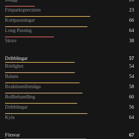
Frisparksprecision
23
Kortpassningar
66
Long Passing
64
Skruv
38
Dribblingar
57
Rörlighet
54
Balans
54
Reaktionsförmåga
58
Bollbehandling
60
Dribblingar
56
Kyla
64
Försvar
67