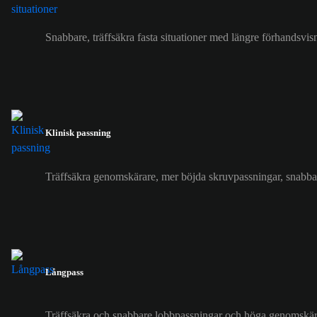
Snabbare, träffsäkra fasta situationer med längre förhandsvi
Klinisk passning
Träffsäkra genomskärare, mer böjda skruvpassningar, snabba
Långpass
Träffsäkra och snabbare lobbpassningar och höga genomskär