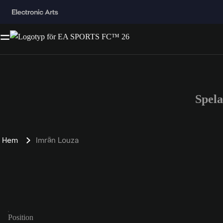
Spel
Hem
Imrân Louza
Position