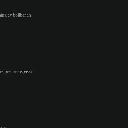
sning av bollbanan
re precisionspassar
are