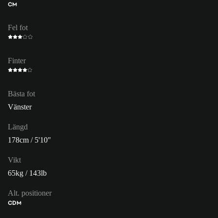
CM
Fel fot
Finter
Bästa fot
Vänster
Längd
178cm / 5'10"
Vikt
65kg / 143lb
Alt. positioner
CDM