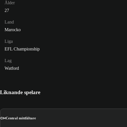
Ålder
27
Land
Marocko
Liga
EFL Championship
Lag
Watford
Liknande spelare
CM
Central mittfältare