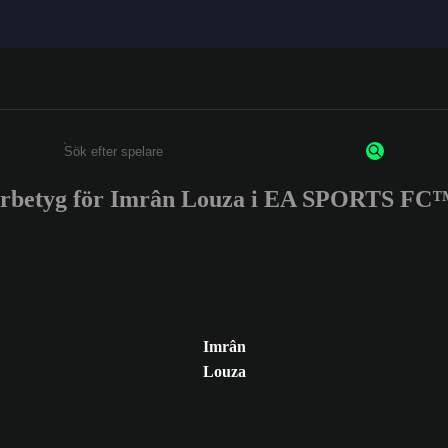
arbetyg för Imrân Louza i EA SPORTS FC™
Ange minst 3 tecken eller siffror
Imrân
Louza