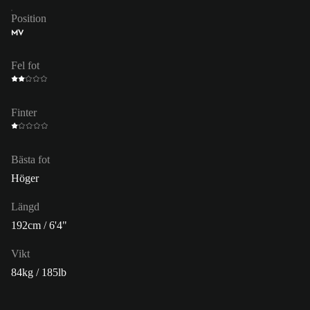
Position
MV
Fel fot
Finter
Bästa fot
Höger
Längd
192cm / 6'4"
Vikt
84kg / 185lb