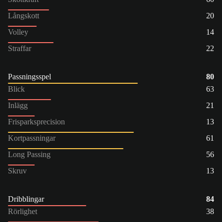
Långskott
20
Volley
14
Straffar
22
Passningsspel
80
Blick
63
Inlägg
21
Frisparksprecision
13
Kortpassningar
61
Long Passing
56
Skruv
13
Dribblingar
84
Rörlighet
38