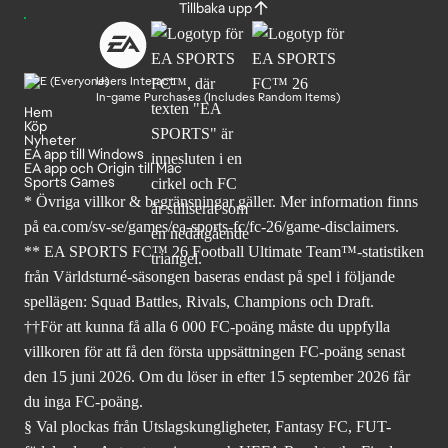
Tillbaka upp
Users Interact
In-game Purchases (Includes Random Items)
Hem
Köp
Nyheter
EA app till Windows
EA app och Origin till Mac
Sports Games
* Övriga villkor & begränsningar gäller. Mer
information finns
på ea.com/sv-se/games/ea-sports-fc/fc-26
/game-disclaimers.
** EA SPORTS FC™ 26 Football Ultimate Team™-statistiken
från Världsturné-säsongen baseras endast på spel i följande
spellägen: Squad Battles, Rivals, Champions och Draft.
††För att kunna få alla 6 000 FC-poäng måste du uppfylla
villkoren för att få den första uppsättningen FC-poäng senast
den 15 juni 2026. Om du löser in efter 15 september 2026 får
du inga FC-poäng.
§ Val plockas från Utslagskungligheter, Fantasy FC, FUT-