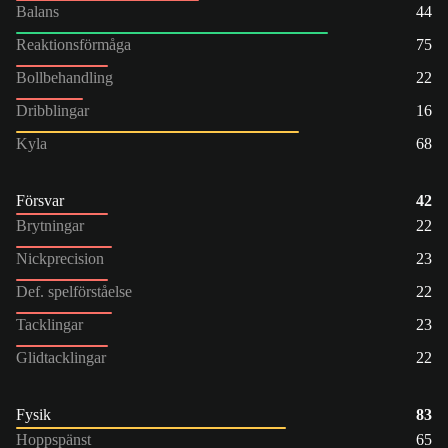
Balans
44
Reaktionsförmåga
75
Bollbehandling
22
Dribblingar
16
Kyla
68
Försvar
42
Brytningar
22
Nickprecision
23
Def. spelförståelse
22
Tacklingar
23
Glidtacklingar
22
Fysik
83
Hoppspänst
65