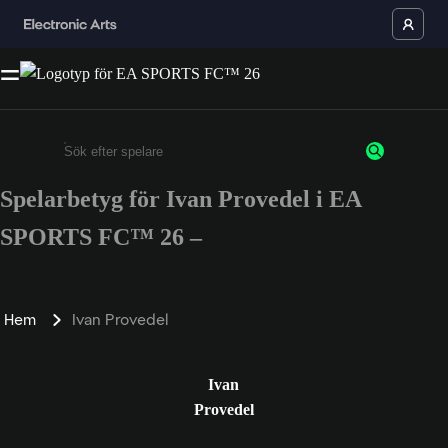
Spelarbetyg för Ivan Provedel i EA
Ange minst 3 tecken eller siffror
SPORTS FC™ 26 –
Hem
Ivan Provedel
Ivan
Provedel