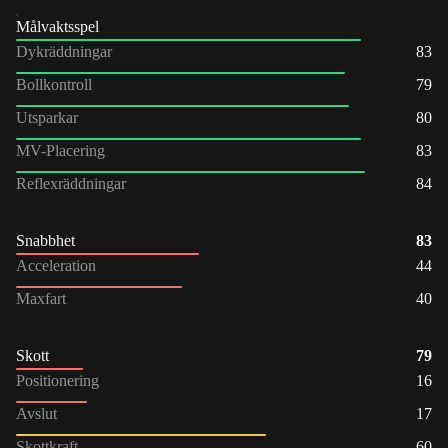
Målvaktsspel
Dykräddningar
83
Bollkontroll
79
Utsparkar
80
MV-Placering
83
Reflexräddningar
84
Snabbhet
83
Acceleration
44
Maxfart
40
Skott
79
Positionering
16
Avslut
17
Skottkraft
60