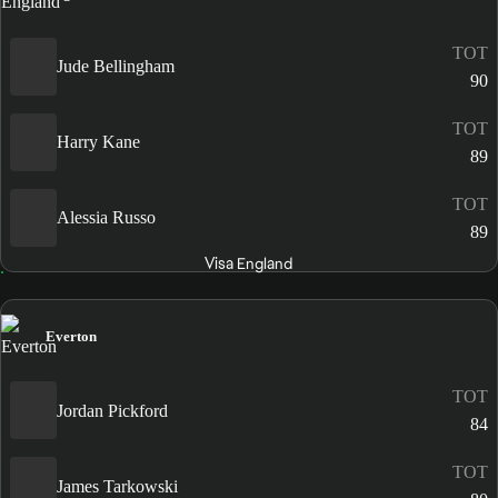
TOT
Jude Bellingham
90
TOT
Harry Kane
89
TOT
Alessia Russo
89
Visa England
Everton
TOT
Jordan Pickford
84
TOT
James Tarkowski