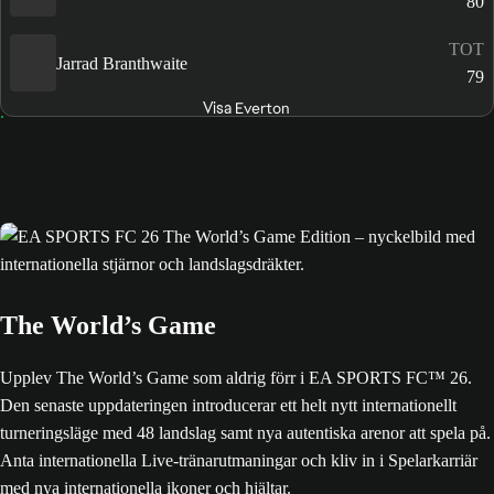
80
TOT
Jarrad Branthwaite
79
Visa Everton
The World’s Game
Upplev The World’s Game som aldrig förr i EA SPORTS FC™ 26.
Den senaste uppdateringen introducerar ett helt nytt internationellt
turneringsläge med 48 landslag samt nya autentiska arenor att spela på.
Anta internationella Live-tränarutmaningar och kliv in i Spelarkarriär
med nya internationella ikoner och hjältar.