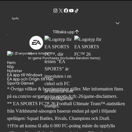
Språk
Tillbaka upp
Users Interact
In-game Purchases (Includes Random Items)
Hem
Köp
Nyheter
EA app till Windows
EA app och Origin till Mac
Sports Games
* Övriga villkor & begränsningar gäller. Mer
information finns
på ea.com/sv-se/games/ea-sports-fc/fc-26
/game-disclaimers.
** EA SPORTS FC™ 26 Football Ultimate Team™-statistiken
från Världsturné-säsongen baseras endast på spel i följande
spellägen: Squad Battles, Rivals, Champions och Draft.
††För att kunna få alla 6 000 FC-poäng måste du uppfylla