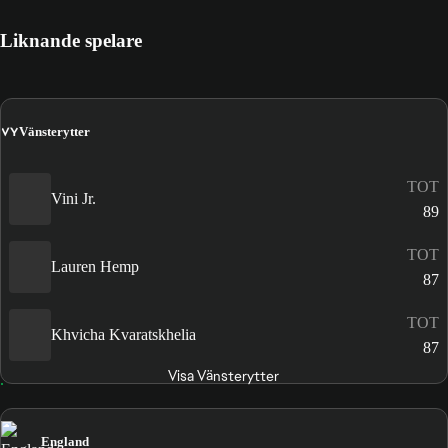
Liknande spelare
VY
Vänsterytter
TOT
Vini Jr.
89
TOT
Lauren Hemp
87
TOT
Khvicha Kvaratskhelia
87
Visa Vänsterytter
England