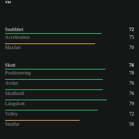
VM
Snabbhet
72
Acceleration
75
Maxfart
70
Skott
76
Positionering
78
Avslut
76
Skottkraft
76
Långskott
79
Volley
72
Straffar
58