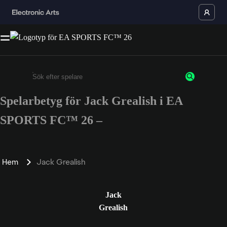
Spelarbetyg för Jack Grealish i EA
Ange minst 3 tecken eller siffror
SPORTS FC™ 26 –
Hem
Jack Grealish
Jack
Grealish