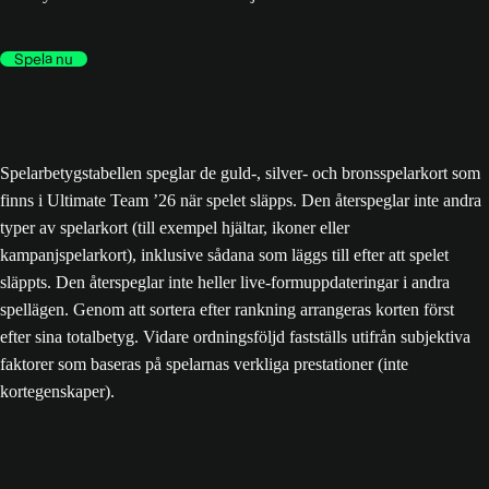
Spela nu
Spelarbetygstabellen speglar de guld-, silver- och bronsspelarkort som
finns i Ultimate Team ’26 när spelet släpps. Den återspeglar inte andra
typer av spelarkort (till exempel hjältar, ikoner eller
kampanjspelarkort), inklusive sådana som läggs till efter att spelet
släppts. Den återspeglar inte heller live-formuppdateringar i andra
spellägen. Genom att sortera efter rankning arrangeras korten först
efter sina totalbetyg. Vidare ordningsföljd fastställs utifrån subjektiva
faktorer som baseras på spelarnas verkliga prestationer (inte
kortegenskaper).