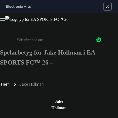
Spelarbetyg för Jake Hollman i EA
Ange minst 3 tecken eller siffror
SPORTS FC™ 26 –
Hem
Jake Hollman
Jake
Hollman