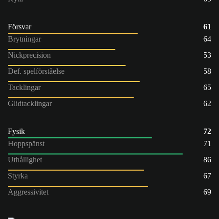
Försvar
61
Brytningar
64
Nickprecision
53
Def. spelförståelse
58
Tacklingar
65
Glidtacklingar
62
Fysik
72
Hoppspänst
71
Uthållighet
86
Styrka
67
Aggressivitet
69