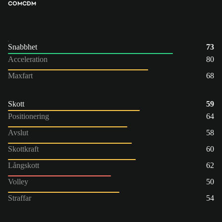
COM
CDM
Snabbhet
73
Acceleration
80
Maxfart
68
Skott
59
Positionering
64
Avslut
58
Skottkraft
60
Långskott
62
Volley
50
Straffar
54