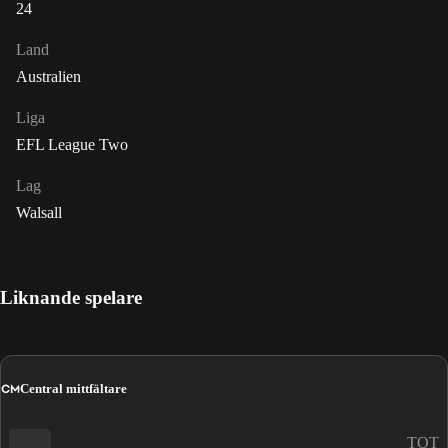
24
Land
Australien
Liga
EFL League Two
Lag
Walsall
Liknande spelare
CM
Central mittfältare
TOT