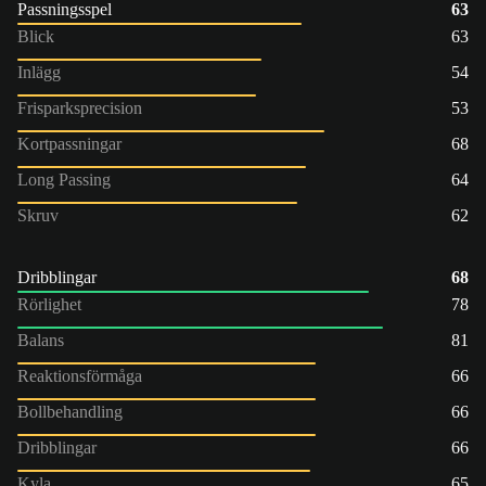
Passningsspel
63
Blick
63
Inlägg
54
Frisparksprecision
53
Kortpassningar
68
Long Passing
64
Skruv
62
Dribblingar
68
Rörlighet
78
Balans
81
Reaktionsförmåga
66
Bollbehandling
66
Dribblingar
66
Kyla
65