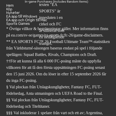
In-game Purchases (Includes Random Items)
Hem
Köp
Nyheter
EA app till Windows
EA app och Origin till Mac
Sports Games
* Övriga villkor & begränsningar gäller. Mer
information finns
på ea.com/sv-se/games/ea-sports-fc/fc-26
/game-disclaimers.
** EA SPORTS FC™ 26 Football Ultimate Team™-statistiken
från Världsturné-säsongen baseras endast på spel i följande
spellägen: Squad Battles, Rivals, Champions och Draft.
††För att kunna få alla 6 000 FC-poäng måste du uppfylla
villkoren för att få den första uppsättningen FC-poäng senast
den 15 juni 2026. Om du löser in efter 15 september 2026 får
du inga FC-poäng.
§ Val plockas från Utslagskungligheter, Fantasy FC, FUT-
födelsedag, Anta utmaningen och UEFA Road to the Final.
§§ Val plockas från Utslagskungligheter, Fantasy FC, FUT-
födelsedag och Titeltitaner.
§§§ Val inkluderar 1 spelare från vart och ett av; Argentina,