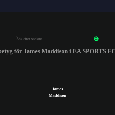
betyg för James Maddison i EA SPORTS F
Ange minst 3 tecken eller siffror
James
Maddison