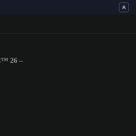
C™ 26 –