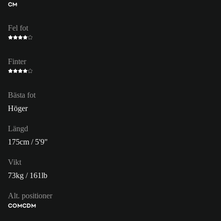
CM
Fel fot
Finter
Bästa fot
Höger
Längd
175cm / 5'9"
Vikt
73kg / 161lb
Alt. positioner
COM
CDM