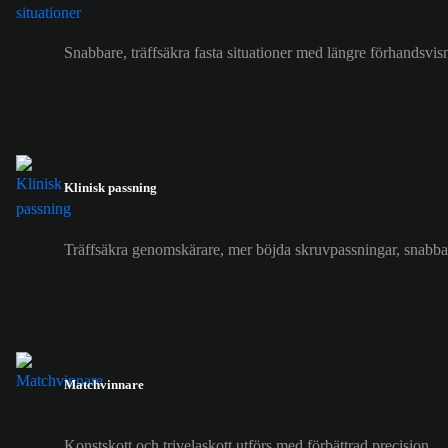
Snabbare, träffsäkra fasta situationer med längre förhandsvi
Klinisk passning
Träffsäkra genomskärare, mer böjda skruvpassningar, snabba
Matchvinnare
Konstskott och trivelaskott utförs med förbättrad precision.