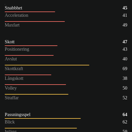
Snabbhet
45
Acceleration
41
Maxfart
49
Skott
47
Positionering
43
Avslut
40
Skottkraft
69
Långskott
38
Volley
50
Straffar
52
Passningsspel
64
Blick
62
Inlägg
59