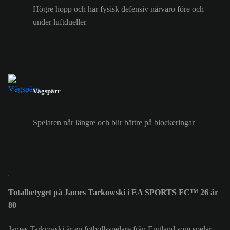
Högre hopp och har fysisk defensiv närvaro före och
under luftdueller
Vägspärr
Spelaren når längre och blir bättre på blockeringar
Totalbetyget på James Tarkowski i EA SPORTS FC™ 26 är
80
James Tarkowski är en fotbollsspelare från England som spelar