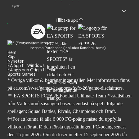
Språk
Tillbaka upp
Users Interact
In-game Purchases (Includes Random Items)
Hem
Köp
Nyheter
EA app till Windows
EA app och Origin till Mac
Sports Games
* Övriga villkor & begränsningar gäller. Mer
information finns
på ea.com/sv-se/games/ea-sports-fc/fc-26
/game-disclaimers.
** EA SPORTS FC™ 26 Football Ultimate Team™-statistiken
från Världsturné-säsongen baseras endast på spel i följande
spellägen: Squad Battles, Rivals, Champions och Draft.
††För att kunna få alla 6 000 FC-poäng måste du uppfylla
villkoren för att få den första uppsättningen FC-poäng senast
den 15 juni 2026. Om du löser in efter 15 september 2026 får