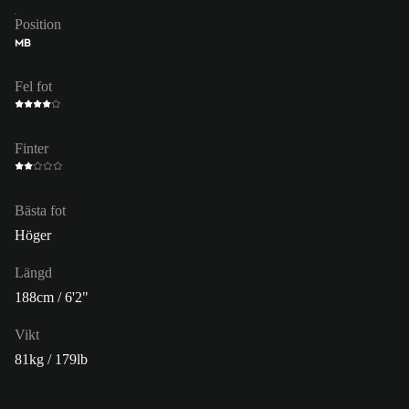
Position
MB
Fel fot
Finter
Bästa fot
Höger
Längd
188cm / 6'2"
Vikt
81kg / 179lb