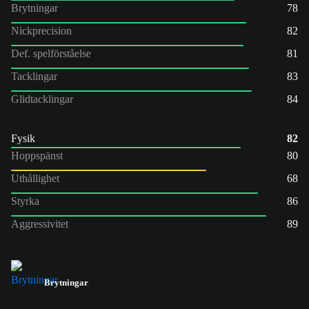
Brytningar
78
Nickprecision
82
Def. spelförståelse
81
Tacklingar
83
Glidtacklingar
84
Fysik
82
Hoppspänst
80
Uthållighet
68
Styrka
86
Aggressivitet
89
Brytningar