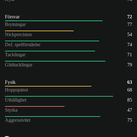
Försvar
72
Brytningar
77
Nickprecision
54
Def. spelförståelse
74
Tacklingar
71
Glidtacklingar
79
Fysik
63
Hoppspänst
68
Uthållighet
85
Styrka
47
Aggressivitet
75