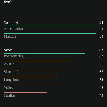
HM
HY
Snabbhet
94
Acceleration
95
Maxfart
93
Skott
62
Positionering
82
Avslut
66
Skottkraft
62
Långskott
53
Volley
58
Straffar
43