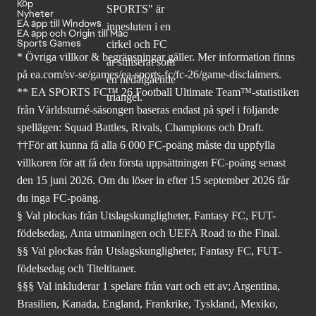
Köp
Nyheter
EA app till Windows
EA app och Origin till Mac
Sports Games
* Övriga villkor & begränsningar gäller. Mer
information finns
på ea.com/sv-se/games/ea-sports-fc/fc-26
/game-disclaimers.
** EA SPORTS FC™ 26 Football Ultimate Team™-statistiken
från Världsturné-säsongen baseras endast på spel i följande
spellägen: Squad Battles, Rivals, Champions och Draft.
††För att kunna få alla 6 000 FC-poäng måste du uppfylla
villkoren för att få den första uppsättningen FC-poäng senast
den 15 juni 2026. Om du löser in efter 15 september 2026 får
du inga FC-poäng.
§ Val plockas från Utslagskungligheter, Fantasy FC, FUT-
födelsedag, Anta utmaningen och UEFA Road to the Final.
§§ Val plockas från Utslagskungligheter, Fantasy FC, FUT-
födelsedag och Titeltitaner.
§§§ Val inkluderar 1 spelare från vart och ett av; Argentina,
Brasilien, Kanada, England, Frankrike, Tyskland, Mexiko,