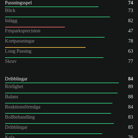
Passningsspel
74
Blick
73
Inlägg
82
Frisparksprecision
47
Kortpassningar
78
Long Passing
63
Skruv
77
Dribblingar
84
Rörlighet
89
Balans
88
Reaktionsförmåga
84
Bollbehandling
83
Dribblingar
85
Kyla
76