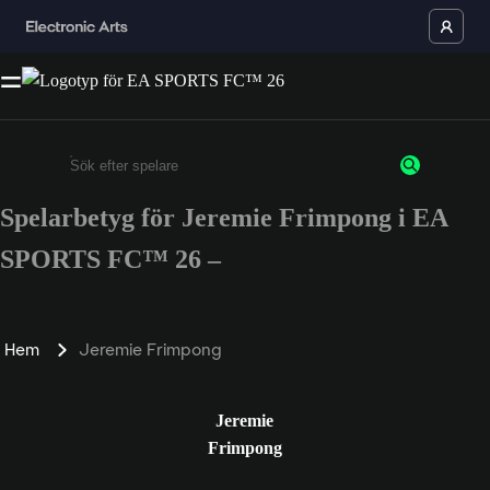
Spelarbetyg för Jeremie Frimpong i EA
Ange minst 3 tecken eller siffror
SPORTS FC™ 26 –
Hem
Jeremie Frimpong
Jeremie
Frimpong