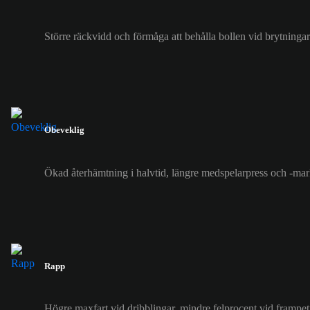
Större räckvidd och förmåga att behålla bollen vid brytningar
Obeveklig
Ökad återhämtning i halvtid, längre medspelarpress och -mar
Rapp
Högre maxfart vid dribblingar, mindre felprocent vid frampe