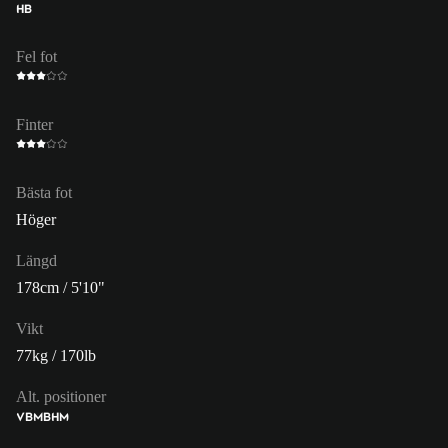
HB
Fel fot
Finter
Bästa fot
Höger
Längd
178cm / 5'10"
Vikt
77kg / 170lb
Alt. positioner
VB
MB
HM