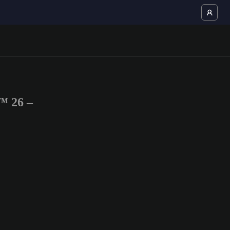
™ 26 –