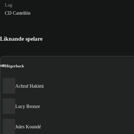
Lag
CD Castellón
Liknande spelare
HB
Högerback
Achraf Hakimi
Lucy Bronze
Jules Koundé