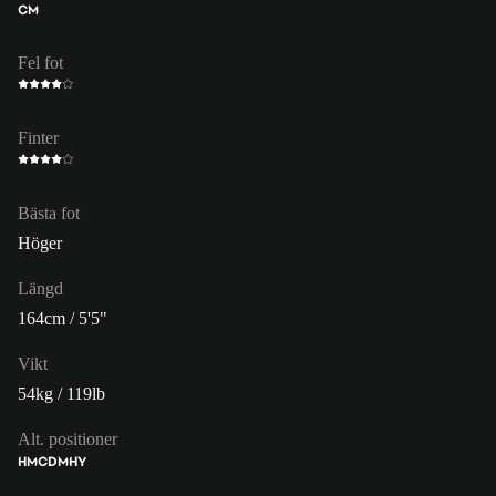
CM
Fel fot
Finter
Bästa fot
Höger
Längd
164cm / 5'5"
Vikt
54kg / 119lb
Alt. positioner
HM
CDM
HY