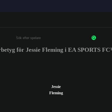
rbetyg för Jessie Fleming i EA SPORTS FC
Ange minst 3 tecken eller siffror
Jessie
Fleming