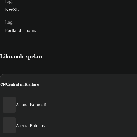
Liga
NWSL
Lag
Portland Thorns
Liknande spelare
CM
Central mittfältare
Aitana Bonmatí
Alexia Putellas