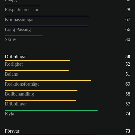
Frisparksprecision
28
Kortpassningar
67
Long Passing
66
Skruv
30
Dribblingar
58
Rörlighet
52
Balans
51
Reaktionsförmåga
69
Bollbehandling
58
Dribblingar
57
Kyla
74
Försvar
73