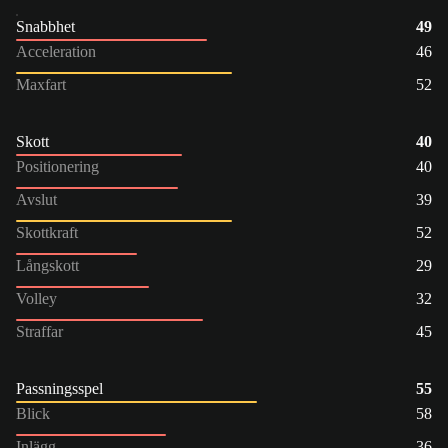
Snabbhet
49
Acceleration
46
Maxfart
52
Skott
40
Positionering
40
Avslut
39
Skottkraft
52
Långskott
29
Volley
32
Straffar
45
Passningsspel
55
Blick
58
Inlägg
36