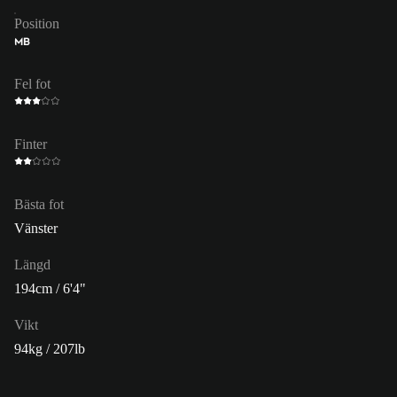
Position
MB
Fel fot
Finter
Bästa fot
Vänster
Längd
194cm / 6'4"
Vikt
94kg / 207lb