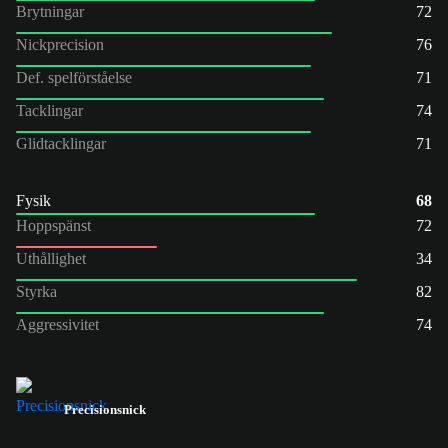
Brytningar
72
Nickprecision
76
Def. spelförståelse
71
Tacklingar
74
Glidtacklingar
71
Fysik
68
Hoppspänst
72
Uthållighet
34
Styrka
82
Aggressivitet
74
Precisionsnick