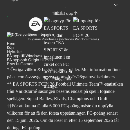
Språk
Tillbaka upp
Users Interact
In-game Purchases (Includes Random Items)
Hem
Köp
Nyheter
EA app till Windows
EA app och Origin till Mac
Sports Games
* Övriga villkor & begränsningar gäller. Mer
information finns
på ea.com/sv-se/games/ea-sports-fc/fc-26
/game-disclaimers.
** EA SPORTS FC™ 26 Football Ultimate Team™-statistiken
från Världsturné-säsongen baseras endast på spel i följande
spellägen: Squad Battles, Rivals, Champions och Draft.
††För att kunna få alla 6 000 FC-poäng måste du uppfylla
villkoren för att få den första uppsättningen FC-poäng senast
den 15 juni 2026. Om du löser in efter 15 september 2026 får
du inga FC-poäng.