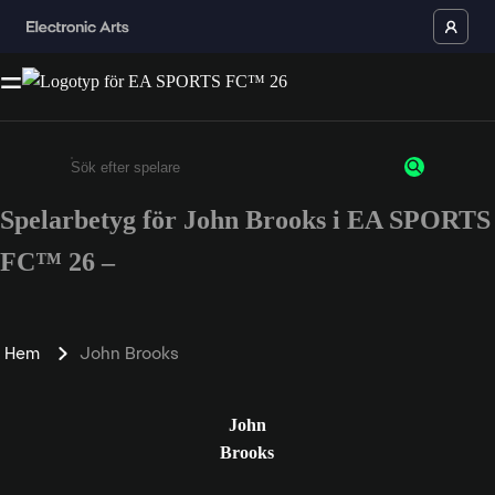
Spelarbetyg för John Brooks i EA SPORTS
Ange minst 3 tecken eller siffror
FC™ 26 –
Hem
John Brooks
John
Brooks