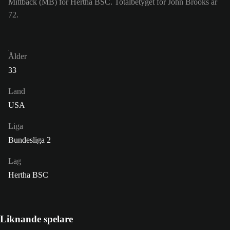
Mittback (MB) för Hertha BSC. Totalbetyget för John Brooks är
72.
Ålder
33
Land
USA
Liga
Bundesliga 2
Lag
Hertha BSC
Liknande spelare