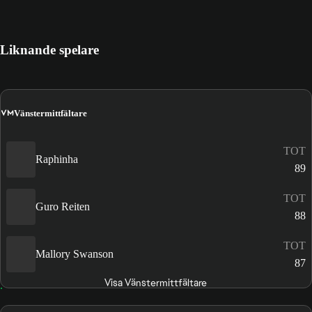
Liknande spelare
VM
Vänstermittfältare
TOT
Raphinha
89
TOT
Guro Reiten
88
TOT
Mallory Swanson
87
Visa Vänstermittfältare