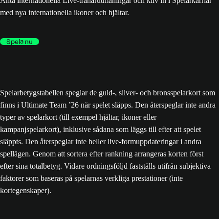
Anta internationella Live-tränarutmaningar och kliv in i Spelarkarriär
med nya internationella ikoner och hjältar.
Spela nu
Spelarbetygstabellen speglar de guld-, silver- och bronsspelarkort som
finns i Ultimate Team ’26 när spelet släpps. Den återspeglar inte andra
typer av spelarkort (till exempel hjältar, ikoner eller
kampanjspelarkort), inklusive sådana som läggs till efter att spelet
släppts. Den återspeglar inte heller live-formuppdateringar i andra
spellägen. Genom att sortera efter rankning arrangeras korten först
efter sina totalbetyg. Vidare ordningsföljd fastställs utifrån subjektiva
faktorer som baseras på spelarnas verkliga prestationer (inte
kortegenskaper).