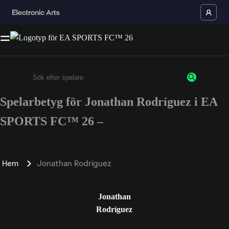
Spelarbetyg för Jonathan Rodríguez i EA
Ange minst 3 tecken eller siffror
SPORTS FC™ 26 –
Hem
Jonathan Rodríguez
Jonathan
Rodríguez