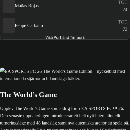
TOT
Matías Rojas
74
TOT
Felipe Carballo
73
Visa Portland Timbers
The World’s Game
Upplev The World’s Game som aldrig förr i EA SPORTS FC™ 26.
Den senaste uppdateringen introducerar ett helt nytt internationellt
turneringsläge med 48 landslag samt nya autentiska arenor att spela på.