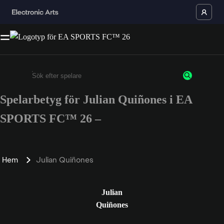
Spelarbetyg för Julian Quiñones i EA
Ange minst 3 tecken eller siffror
SPORTS FC™ 26 –
Hem
Julian Quiñones
Julian
Quiñones