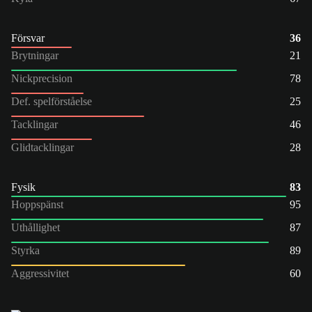
Försvar
36
Brytningar
21
Nickprecision
78
Def. spelförståelse
25
Tacklingar
46
Glidtacklingar
28
Fysik
83
Hoppspänst
95
Uthållighet
87
Styrka
89
Aggressivitet
60