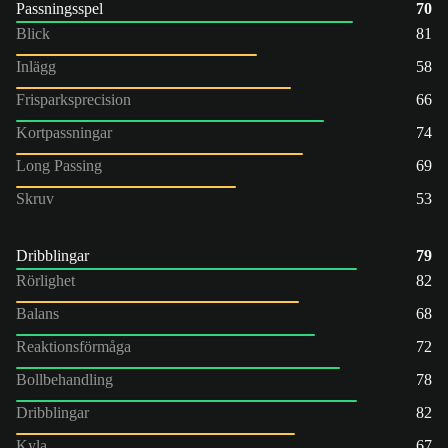
Passningsspel
70
Blick
81
Inlägg
58
Frisparksprecision
66
Kortpassningar
74
Long Passing
69
Skruv
53
Dribblingar
79
Rörlighet
82
Balans
68
Reaktionsförmåga
72
Bollbehandling
78
Dribblingar
82
Kyla
67