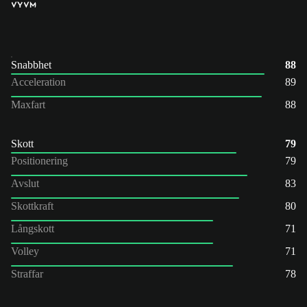
VY
VM
Snabbhet
88
Acceleration
89
Maxfart
88
Skott
79
Positionering
79
Avslut
83
Skottkraft
80
Långskott
71
Volley
71
Straffar
78