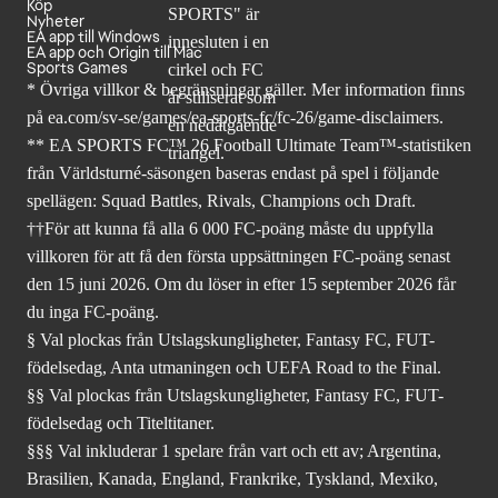
Köp
Nyheter
EA app till Windows
EA app och Origin till Mac
Sports Games
* Övriga villkor & begränsningar gäller. Mer
information finns
på ea.com/sv-se/games/ea-sports-fc/fc-26
/game-disclaimers.
** EA SPORTS FC™ 26 Football Ultimate Team™-statistiken
från Världsturné-säsongen baseras endast på spel i följande
spellägen: Squad Battles, Rivals, Champions och Draft.
††För att kunna få alla 6 000 FC-poäng måste du uppfylla
villkoren för att få den första uppsättningen FC-poäng senast
den 15 juni 2026. Om du löser in efter 15 september 2026 får
du inga FC-poäng.
§ Val plockas från Utslagskungligheter, Fantasy FC, FUT-
födelsedag, Anta utmaningen och UEFA Road to the Final.
§§ Val plockas från Utslagskungligheter, Fantasy FC, FUT-
födelsedag och Titeltitaner.
§§§ Val inkluderar 1 spelare från vart och ett av; Argentina,
Brasilien, Kanada, England, Frankrike, Tyskland, Mexiko,