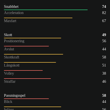
Snabbhet
74
Acceleration
82
Maxfart
67
Skott
49
Positionering
56
Avslut
44
Skottkraft
58
Långskott
51
Volley
38
Straffar
46
Passningsspel
58
Blick
44
Inlägg
56