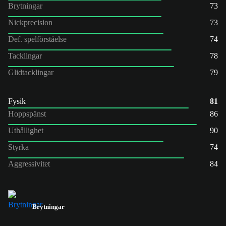
Brytningar
73
Nickprecision
73
Def. spelförståelse
74
Tacklingar
78
Glidtacklingar
79
Fysik
81
Hoppspänst
86
Uthållighet
90
Styrka
74
Aggressivitet
84
Brytningar