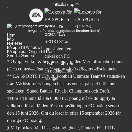
Tillbaka upp
Users Interact
In-game Purchases (Includes Random Items)
Hem
Köp
Nyheter
EA app till Windows
EA app och Origin till Mac
Sports Games
* Övriga villkor & begränsningar gäller. Mer
information finns
på ea.com/sv-se/games/ea-sports-fc/fc-26
/game-disclaimers.
** EA SPORTS FC™ 26 Football Ultimate Team™-statistiken
från Världsturné-säsongen baseras endast på spel i följande
spellägen: Squad Battles, Rivals, Champions och Draft.
††För att kunna få alla 6 000 FC-poäng måste du uppfylla
villkoren för att få den första uppsättningen FC-poäng senast
den 15 juni 2026. Om du löser in efter 15 september 2026 får
du inga FC-poäng.
§ Val plockas från Utslagskungligheter, Fantasy FC, FUT-