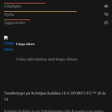
Uthållighet
40
Styrka
70
Aggressivitet
25
Långa utkast
Unika målvaktskast med längre distans
Totalbetyget på Kristijan Kahlina i EA SPORTS FC™ 26 är
74
Kristijan Kahlina är en fotbollsspelare från Kroatien som spelar