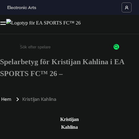
Spelarbetyg för Kristijan Kahlina i EA
Ange minst 3 tecken eller siffror
SPORTS FC™ 26 –
Hem
Kristijan Kahlina
Kristijan
Kahlina