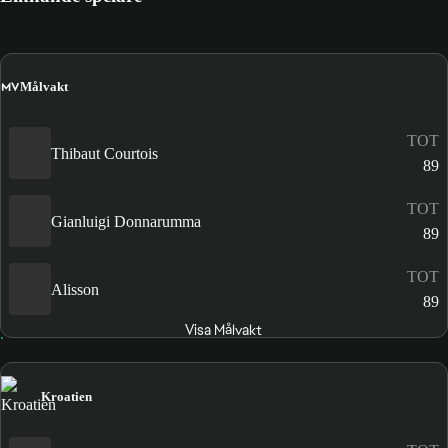
MV
Målvakt
TOT
Thibaut Courtois
89
TOT
Gianluigi Donnarumma
89
TOT
Alisson
89
Visa Målvakt
Kroatien