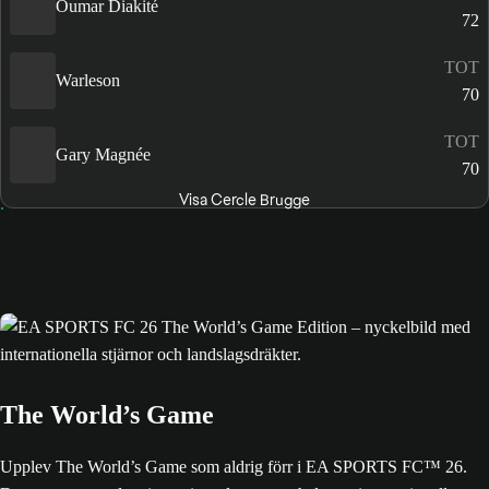
Oumar Diakité
72
TOT
Warleson
70
TOT
Gary Magnée
70
Visa Cercle Brugge
The World’s Game
Upplev The World’s Game som aldrig förr i EA SPORTS FC™ 26.