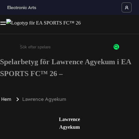
Spelarbetyg för Lawrence Agyekum i EA
Ange minst 3 tecken eller siffror
SPORTS FC™ 26 –
Hem
Lawrence Agyekum
Lawrence
Agyekum