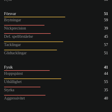
Försvar
51
Brytningar
59
Nickprecision
39
Def. spelförståelse
45
Tacklingar
57
Glidtacklingar
51
Fysik
41
Hoppspänst
44
Uthållighet
55
Styrka
35
Aggressivitet
40