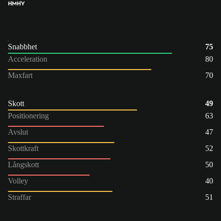
HM
HY
Snabbhet
75
Acceleration
80
Maxfart
70
Skott
49
Positionering
63
Avslut
47
Skottkraft
52
Långskott
50
Volley
40
Straffar
51