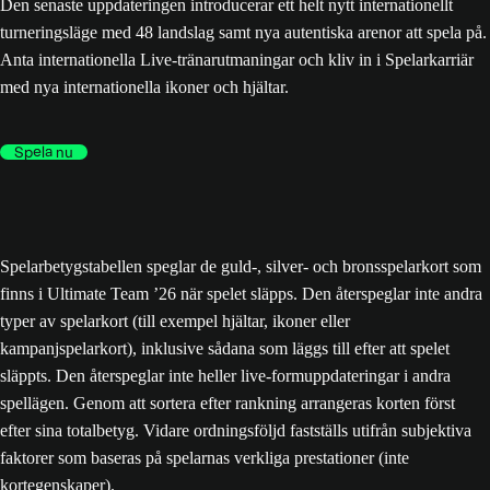
Den senaste uppdateringen introducerar ett helt nytt internationellt
turneringsläge med 48 landslag samt nya autentiska arenor att spela på.
Anta internationella Live-tränarutmaningar och kliv in i Spelarkarriär
med nya internationella ikoner och hjältar.
Spela nu
Spelarbetygstabellen speglar de guld-, silver- och bronsspelarkort som
finns i Ultimate Team ’26 när spelet släpps. Den återspeglar inte andra
typer av spelarkort (till exempel hjältar, ikoner eller
kampanjspelarkort), inklusive sådana som läggs till efter att spelet
släppts. Den återspeglar inte heller live-formuppdateringar i andra
spellägen. Genom att sortera efter rankning arrangeras korten först
efter sina totalbetyg. Vidare ordningsföljd fastställs utifrån subjektiva
faktorer som baseras på spelarnas verkliga prestationer (inte
kortegenskaper).