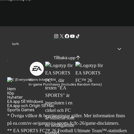
Språk
Tillbaka upp
Users Interact
In-game Purchases (Includes Random Items)
Hem
Köp
Nyheter
EA app till Windows
EA app och Origin till Mac
Sports Games
* Övriga villkor & begränsningar gäller. Mer
information finns
på ea.com/sv-se/games/ea-sports-fc/fc-26
/game-disclaimers.
** EA SPORTS FC™ 26 Football Ultimate Team™-statistiken