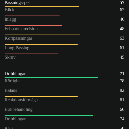
Passningsspel
57
Blick
62
Inlägg
46
Frisparksprecision
48
Kortpassningar
63
Long Passing
61
Skruv
45
Dribblingar
71
Rörlighet
78
Balans
82
Reaktionsförmåga
61
Bollbehandling
66
Dribblingar
74
Kyla
50