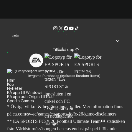
Språk
Tillbaka upp
Users Interact
In-game Purchases (Includes Random Items)
Hem
Köp
Nyheter
EA app till Windows
EA app och Origin till Mac
Sports Games
* Övriga villkor & begränsningar gäller. Mer
information finns
på ea.com/sv-se/games/ea-sports-fc/fc-26
/game-disclaimers.
** EA SPORTS FC™ 26 Football Ultimate Team™-statistiken
från Världsturné-säsongen baseras endast på spel i följande