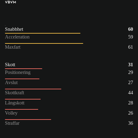
VB
VM
Snabbhet
60
Acceleration
59
Maxfart
61
Skott
31
Positionering
29
Avslut
27
Skottkraft
44
Långskott
28
Volley
26
Straffar
36