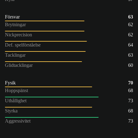
Försvar
63
Brytningar
62
Nickprecision
62
Def. spelförståelse
64
Tacklingar
63
Glidtacklingar
60
Fysik
70
Hoppspänst
68
Uthållighet
73
Styrka
68
Aggressivitet
73