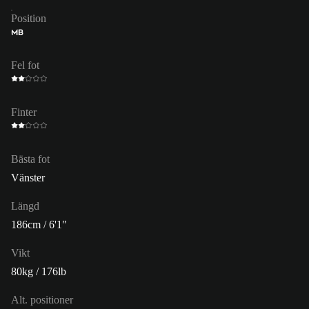
Position
MB
Fel fot
Finter
Bästa fot
Vänster
Längd
186cm / 6'1"
Vikt
80kg / 176lb
Alt. positioner