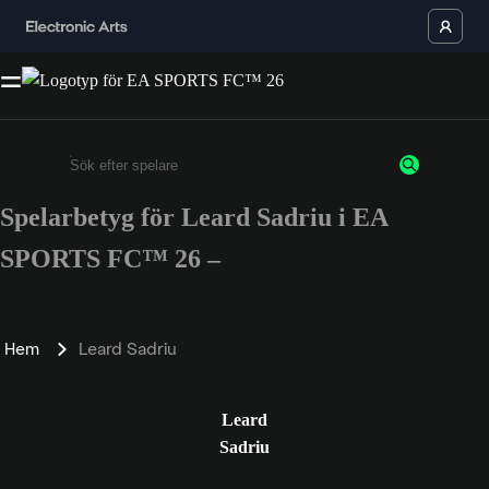
Spelarbetyg för Leard Sadriu i EA
Ange minst 3 tecken eller siffror
SPORTS FC™ 26 –
Hem
Leard Sadriu
Leard
Sadriu