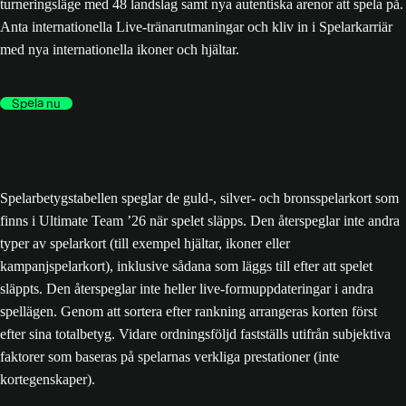
turneringsläge med 48 landslag samt nya autentiska arenor att spela på.
Anta internationella Live-tränarutmaningar och kliv in i Spelarkarriär
med nya internationella ikoner och hjältar.
Spela nu
Spelarbetygstabellen speglar de guld-, silver- och bronsspelarkort som
finns i Ultimate Team ’26 när spelet släpps. Den återspeglar inte andra
typer av spelarkort (till exempel hjältar, ikoner eller
kampanjspelarkort), inklusive sådana som läggs till efter att spelet
släppts. Den återspeglar inte heller live-formuppdateringar i andra
spellägen. Genom att sortera efter rankning arrangeras korten först
efter sina totalbetyg. Vidare ordningsföljd fastställs utifrån subjektiva
faktorer som baseras på spelarnas verkliga prestationer (inte
kortegenskaper).