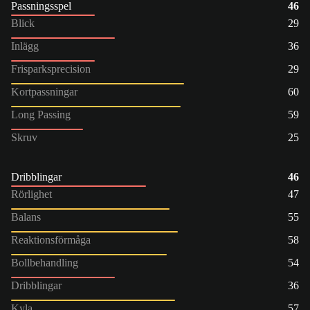
Passningsspel
46
Blick
29
Inlägg
36
Frisparksprecision
29
Kortpassningar
60
Long Passing
59
Skruv
25
Dribblingar
46
Rörlighet
47
Balans
55
Reaktionsförmåga
58
Bollbehandling
54
Dribblingar
36
Kyla
57