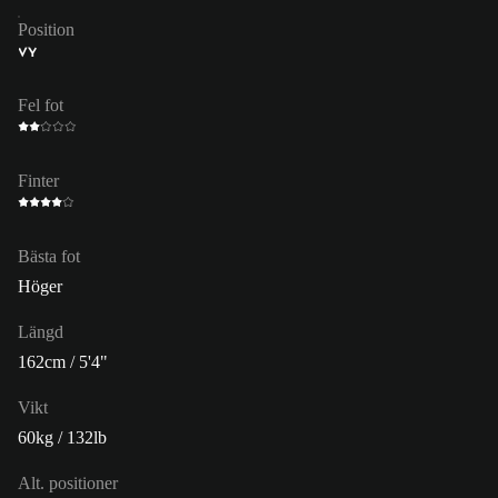
Position
VY
Fel fot
Finter
Bästa fot
Höger
Längd
162cm / 5'4"
Vikt
60kg / 132lb
Alt. positioner