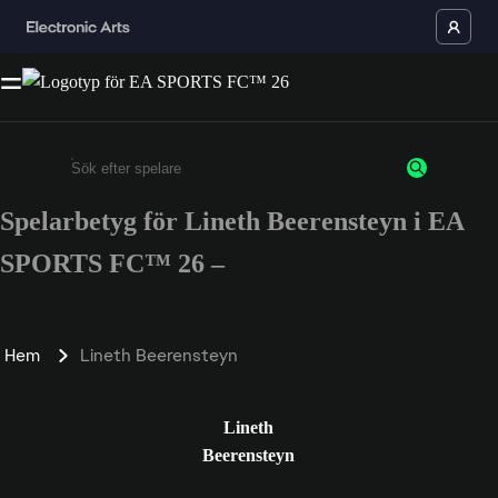
Spelarbetyg för Lineth Beerensteyn i EA
Ange minst 3 tecken eller siffror
SPORTS FC™ 26 –
Hem
Lineth Beerensteyn
Lineth
Beerensteyn