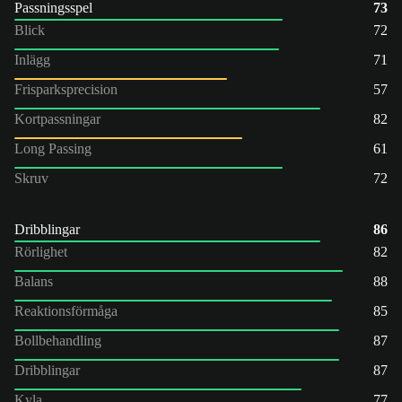
Passningsspel
73
Blick
72
Inlägg
71
Frisparksprecision
57
Kortpassningar
82
Long Passing
61
Skruv
72
Dribblingar
86
Rörlighet
82
Balans
88
Reaktionsförmåga
85
Bollbehandling
87
Dribblingar
87
Kyla
77