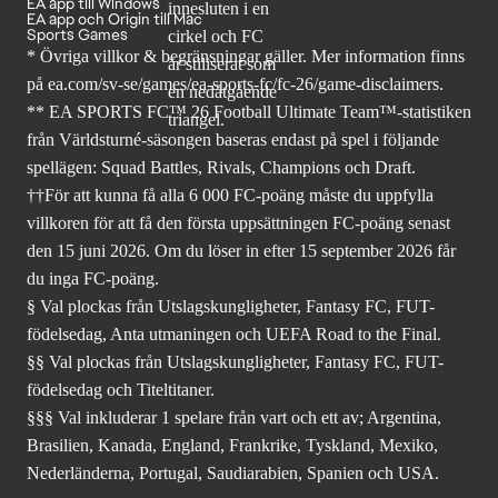
EA app till Windows
EA app och Origin till Mac
Sports Games
* Övriga villkor & begränsningar gäller. Mer
information finns
på ea.com/sv-se/games/ea-sports-fc/fc-26
/game-disclaimers.
** EA SPORTS FC™ 26 Football Ultimate Team™-statistiken
från Världsturné-säsongen baseras endast på spel i följande
spellägen: Squad Battles, Rivals, Champions och Draft.
††För att kunna få alla 6 000 FC-poäng måste du uppfylla
villkoren för att få den första uppsättningen FC-poäng senast
den 15 juni 2026. Om du löser in efter 15 september 2026 får
du inga FC-poäng.
§ Val plockas från Utslagskungligheter, Fantasy FC, FUT-
födelsedag, Anta utmaningen och UEFA Road to the Final.
§§ Val plockas från Utslagskungligheter, Fantasy FC, FUT-
födelsedag och Titeltitaner.
§§§ Val inkluderar 1 spelare från vart och ett av; Argentina,
Brasilien, Kanada, England, Frankrike, Tyskland, Mexiko,
Nederländerna, Portugal, Saudiarabien, Spanien och USA.