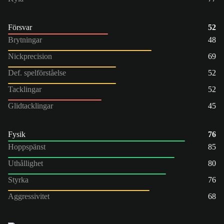
Försvar
52
Brytningar
48
Nickprecision
69
Def. spelförståelse
52
Tacklingar
52
Glidtacklingar
45
Fysik
76
Hoppspänst
85
Uthållighet
80
Styrka
76
Aggressivitet
68