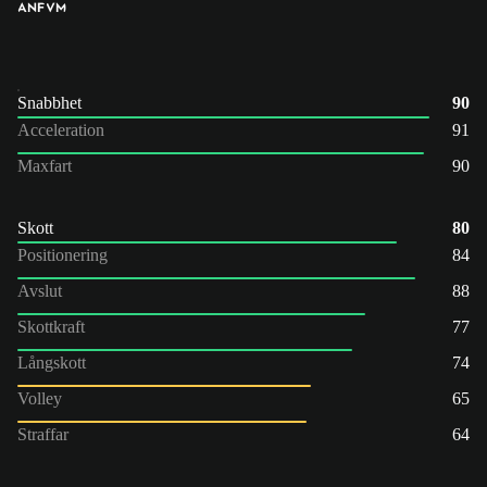
ANF
VM
Snabbhet
90
Acceleration
91
Maxfart
90
Skott
80
Positionering
84
Avslut
88
Skottkraft
77
Långskott
74
Volley
65
Straffar
64