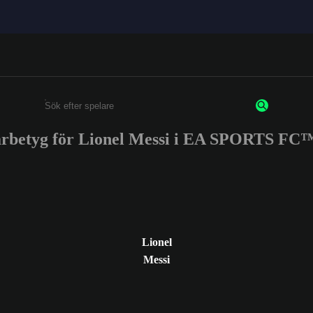
arbetyg för Lionel Messi i EA SPORTS FC™
Ange minst 3 tecken eller siffror
Lionel
Messi