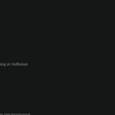
sning av bollbanan
re precisionspassar