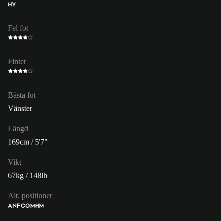
HY
Fel fot
Finter
Bästa fot
Vänster
Längd
169cm / 5'7"
Vikt
67kg / 148lb
Alt. positioner
ANF
COM
HM