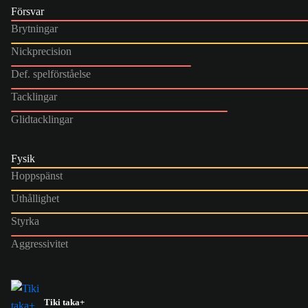
Försvar
Brytningar
Nickprecision
Def. spelförståelse
Tacklingar
Glidtacklingar
Fysik
Hoppspänst
Uthållighet
Styrka
Aggressivitet
Tiki taka+