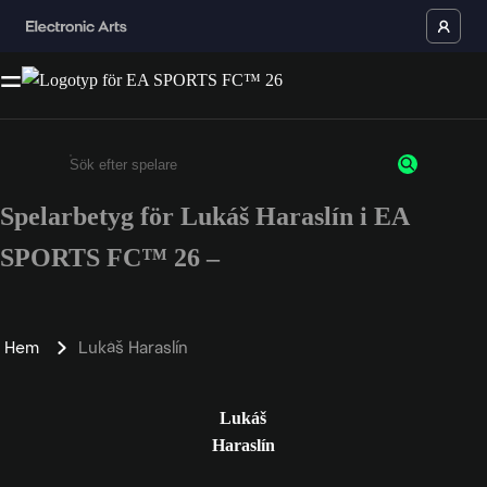
Spelarbetyg för Lukáš Haraslín i EA
Ange minst 3 tecken eller siffror
SPORTS FC™ 26 –
Hem
Lukáš Haraslín
Lukáš
Haraslín