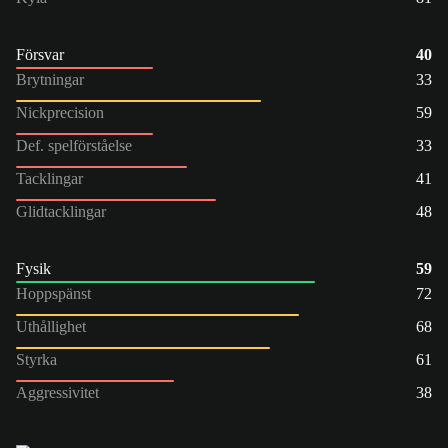
Försvar
40
Brytningar
33
Nickprecision
59
Def. spelförståelse
33
Tacklingar
41
Glidtacklingar
48
Fysik
59
Hoppspänst
72
Uthållighet
68
Styrka
61
Aggressivitet
38