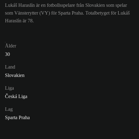
Lukáš Haraslín är en fotbollsspelare från Slovakien som spelar
som Vänsterytter (VY) för Sparta Praha. Totalbetyget för Lukáš
Haraslín är 78.
Ålder
30
Land
Slovakien
Liga
Česká Liga
Lag
Sparta Praha