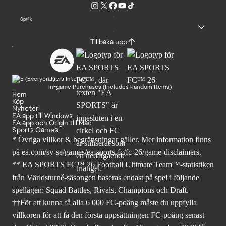
Språk
Tillbaka upp
Users Interact
In-game Purchases (Includes Random Items)
Hem
Köp
Nyheter
EA app till Windows
EA app och Origin till Mac
Sports Games
* Övriga villkor & begränsningar gäller. Mer
information finns
på ea.com/sv-se/games/ea-sports-fc/fc-26
/game-disclaimers.
** EA SPORTS FC™ 26 Football Ultimate Team™-statistiken
från Världsturné-säsongen baseras endast på spel i följande
spellägen: Squad Battles, Rivals, Champions och Draft.
††För att kunna få alla 6 000 FC-poäng måste du uppfylla
villkoren för att få den första uppsättningen FC-poäng senast