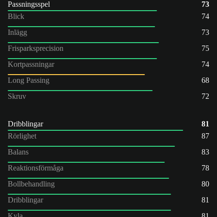
Passningsspel
73
Blick
74
Inlägg
73
Frisparksprecision
75
Kortpassningar
74
Long Passing
68
Skruv
72
Dribblingar
81
Rörlighet
87
Balans
83
Reaktionsförmåga
78
Bollbehandling
80
Dribblingar
81
Kyla
81