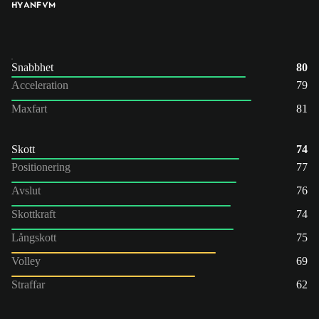
HY
ANF
VM
Snabbhet
80
Acceleration
79
Maxfart
81
Skott
74
Positionering
77
Avslut
76
Skottkraft
74
Långskott
75
Volley
69
Straffar
62