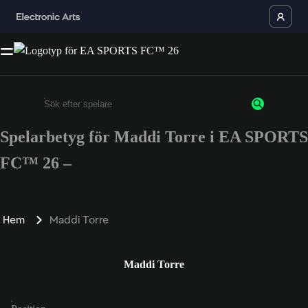
Spelarbetyg för Maddi Torre i EA SPORTS
Ange minst 3 tecken eller siffror
FC™ 26 –
Hem
Maddi Torre
Maddi Torre