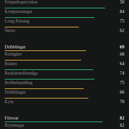
Frisparksprecision
50
Kortpassningar
84
Long Passing
75
Skruv
62
Dribblingar
69
Rörlighet
68
Balans
64
Reaktionsförmåga
74
Bollbehandling
75
Dribblingar
66
Kyla
70
Försvar
82
Brytningar
82