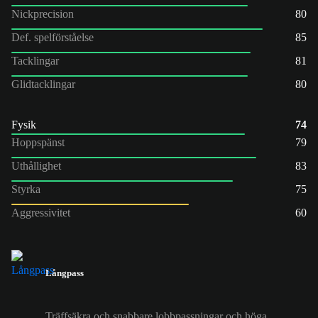
Nickprecision
80
Def. spelförståelse
85
Tacklingar
81
Glidtacklingar
80
Fysik
74
Hoppspänst
79
Uthållighet
83
Styrka
75
Aggressivitet
60
Långpass
Träffsäkra och snabbare lobbpassningar och höga