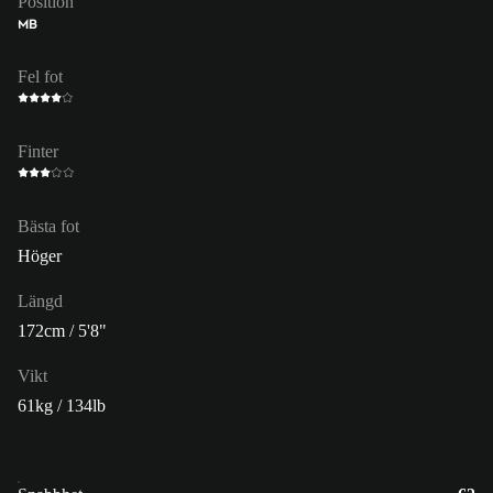
Position
MB
Fel fot
Finter
Bästa fot
Höger
Längd
172cm / 5'8"
Vikt
61kg / 134lb