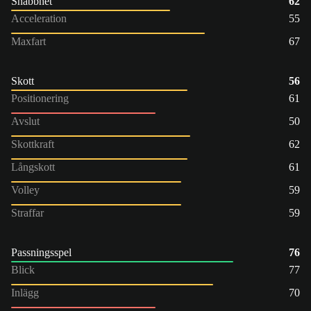
Snabbhet
62
Acceleration
55
Maxfart
67
Skott
56
Positionering
61
Avslut
50
Skottkraft
62
Långskott
61
Volley
59
Straffar
59
Passningsspel
76
Blick
77
Inlägg
70