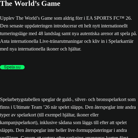
The World’s Game
Upplev The World’s Game som aldrig förr i EA SPORTS FC™ 26.
Den senaste uppdateringen introducerar ett helt nytt internationellt
turneringsläge med 48 landslag samt nya autentiska arenor att spela på.
Anta internationella Live-tränarutmaningar och kliv in i Spelarkarriär
med nya internationella ikoner och hjältar.
Spela nu
Spelarbetygstabellen speglar de guld-, silver- och bronsspelarkort som
finns i Ultimate Team ’26 när spelet släpps. Den återspeglar inte andra
typer av spelarkort (till exempel hjältar, ikoner eller
kampanjspelarkort), inklusive sådana som läggs till efter att spelet
släppts. Den återspeglar inte heller live-formuppdateringar i andra
spellägen. Genom att sortera efter rankning arrangeras korten först