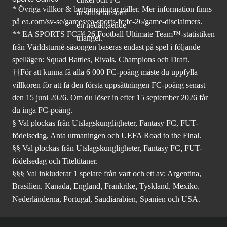
* Övriga villkor & begränsningar gäller. Mer
information finns
på ea.com/sv-se/games/ea-sports-fc/fc-26
/game-disclaimers.
** EA SPORTS FC™ 26 Football Ultimate Team™-statistiken
från Världsturné-säsongen baseras endast på spel i följande
spellägen: Squad Battles, Rivals, Champions och Draft.
††För att kunna få alla 6 000 FC-poäng måste du uppfylla
villkoren för att få den första uppsättningen FC-poäng senast
den 15 juni 2026. Om du löser in efter 15 september 2026 får
du inga FC-poäng.
§ Val plockas från Utslagskungligheter, Fantasy FC, FUT-
födelsedag, Anta utmaningen och UEFA Road to the Final.
§§ Val plockas från Utslagskungligheter, Fantasy FC, FUT-
födelsedag och Titeltitaner.
§§§ Val inkluderar 1 spelare från vart och ett av; Argentina,
Brasilien, Kanada, England, Frankrike, Tyskland, Mexiko,
Nederländerna, Portugal, Saudiarabien, Spanien och USA.