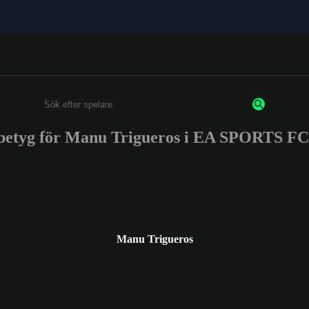
betyg för Manu Trigueros i EA SPORTS F
Ange minst 3 tecken eller siffror
Manu Trigueros