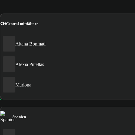
CM
Central mittfältare
Aitana Bonmatí
Alexia Putellas
Mariona
Spanien