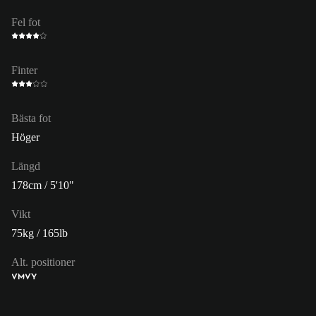
Fel fot
Finter
Bästa fot
Höger
Längd
178cm / 5'10"
Vikt
75kg / 165lb
Alt. positioner
VM
VY