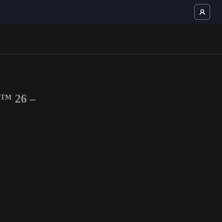
C™ 26 –